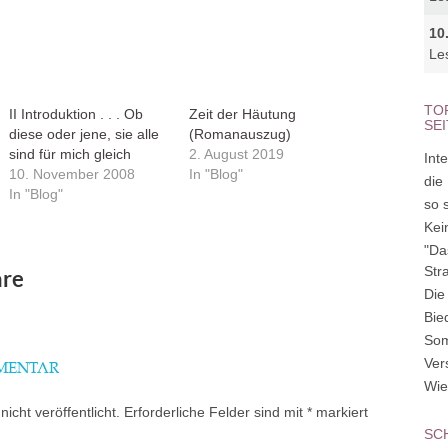
10
Le
TO
II Introduktion . . . Ob
Zeit der Häutung
SE
diese oder jene, sie alle
(Romanauszug)
sind für mich gleich
2. August 2019
Inte
10. November 2008
In "Blog"
die
In "Blog"
so 
Kei
"Da
Str
re
Die
Bie
So
Ver
MMENTAR
Wie
icht veröffentlicht.
Erforderliche Felder sind mit
*
markiert
SC