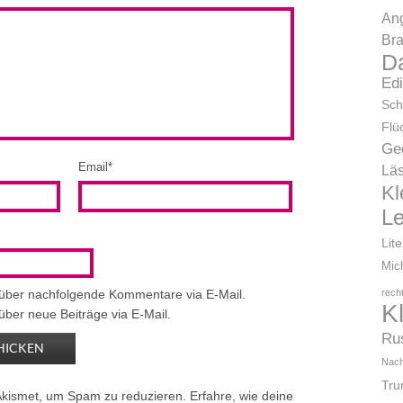
Ang
Bra
D
Ed
Sch
Flü
Ge
Email
*
Läs
Kl
L
Lit
Mic
 über nachfolgende Kommentare via E-Mail.
rech
K
über neue Beiträge via E-Mail.
Ru
Nach
Tr
Akismet, um Spam zu reduzieren.
Erfahre, wie deine