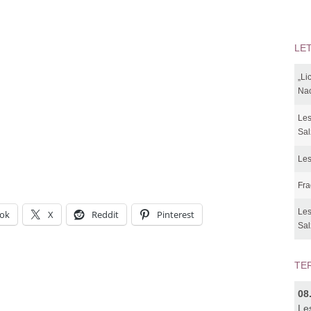
LE
„Li
Nac
Les
Sal
Les
Fra
Les
ok
X
Reddit
Pinterest
Sal
TE
08
Le