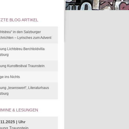
TZTE BLOG ARTIKEL
chtstreu“ in den Salzburger
hrichten – Lyrisches zum Advent
ung Lichtstreu Berchtoldvilla
zburg
ung Kunstfestival Traunstein
ge ins Nichts
ung „lesenswert“, Literaturhaus
zburg
RMINE & LESUNGEN
.11.2025 | Uhr
sung Traunstein