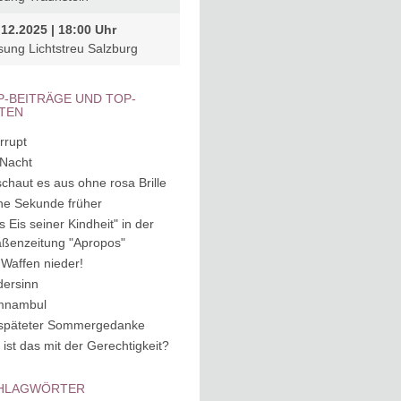
.12.2025 | 18:00 Uhr
sung Lichtstreu Salzburg
P-BEITRÄGE UND TOP-
ITEN
rrupt
 Nacht
schaut es aus ohne rosa Brille
ne Sekunde früher
s Eis seiner Kindheit" in der
aßenzeitung "Apropos"
 Waffen nieder!
dersinn
mnambul
späteter Sommergedanke
 ist das mit der Gerechtigkeit?
HLAGWÖRTER