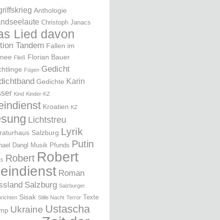
riffskrieg
Anthologie
ndseelaute
Christoph Janacs
as Lied davon
ition Tandem
Fallen im
nee
Florian Bauer
Fließ
Gedicht
chtlinge
Fügen
dichtband
Karin
Gedichte
ser
Kind
Kinder-KZ
eindienst
Kroatien
KZ
esung
Lichtstreu
Lyrik
eraturhaus Salzburg
Putin
hael Dangl
Musik
Pfunds
Robert
Robert
ts
leindienst
Roman
ssland
Salzburg
Salzburger
Sisak
Texte
richten
Stille Nacht
Terror
Ustascha
Ukraine
ump