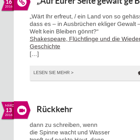
„Auf Eurer Seite gewalt’ge 
16
2016
„Wärt Ihr erfreut, / ein Land von so gehäs
dass es – in Ausbrüchen ekliger Gewalt –
Welt kein Bleiben gönnt?“
Shakespeare, Flüchtlinge und die Wiede
Geschichte
[…]
LESEN SIE MEHR >
MÄRZ
Rückkehr
13
2016
dann zu schreiben, wenn
die Spinne wacht und Wasser
tropft auf nackte Haut. dann