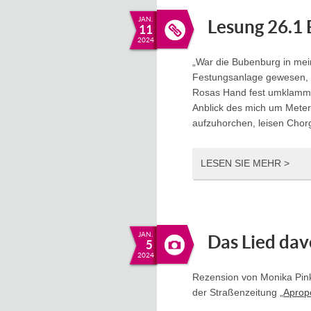
JAN.
Lesung 26.1 
11
2024
„War die Bubenburg in mein
Festungsanlage gewesen, of
Rosas Hand fest umklammer
Anblick des mich um Meter
aufzuhorchen, leisen Chorg
LESEN SIE MEHR >
JAN.
Das Lied da
5
2024
Rezension von Monika Pi
der Straßenzeitung „
Aprop