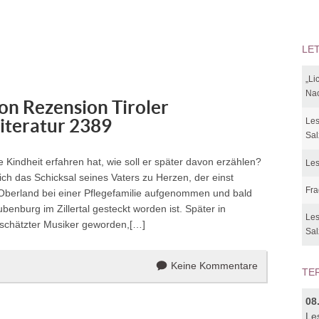
LE
„Li
Nac
on Rezension Tiroler
iteratur 2389
Les
Sal
Kindheit erfahren hat, wie soll er später davon erzählen?
Les
ich das Schicksal seines Vaters zu Herzen, der einst
Fra
r Oberland bei einer Pflegefamilie aufgenommen und bald
ubenburg im Zillertal gesteckt worden ist. Später in
Les
geschätzter Musiker geworden,[…]
Sal
Keine Kommentare
TE
08
Le