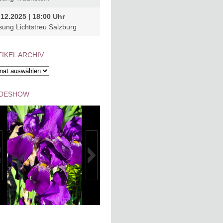
.12.2025 | 18:00 Uhr
sung Lichtstreu Salzburg
IKEL ARCHIV
kel
hiv
IDESHOW
24_IMG-20240512-
K1024_IMG-20240512-
WA0017
WA0020