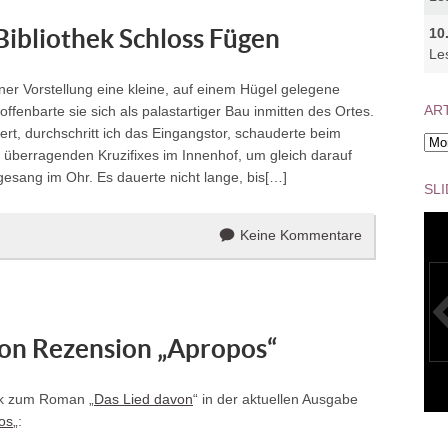
Bibliothek Schloss Fügen
10
Le
er Vorstellung eine kleine, auf einem Hügel gelegene
ART
fenbarte sie sich als palastartiger Bau inmitten des Ortes.
t, durchschritt ich das Eingangstor, schauderte beim
Arti
 überragenden Kruzifixes im Innenhof, um gleich darauf
Arc
esang im Ohr. Es dauerte nicht lange, bis[…]
SL
Keine Kommentare
von Rezension „Apropos“
nk zum Roman „
Das Lied davon
“ in der aktuellen Ausgabe
K10
os
„: