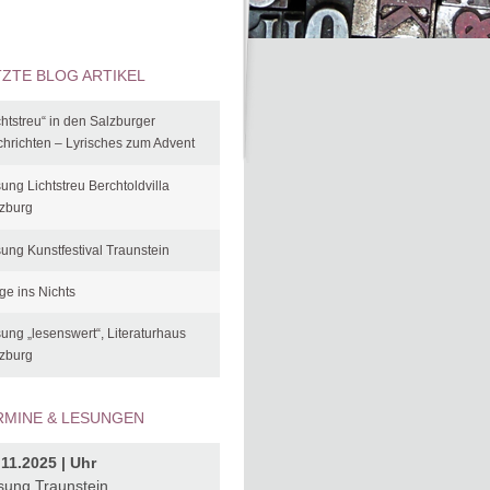
TZTE BLOG ARTIKEL
chtstreu“ in den Salzburger
hrichten – Lyrisches zum Advent
ung Lichtstreu Berchtoldvilla
zburg
ung Kunstfestival Traunstein
ge ins Nichts
ung „lesenswert“, Literaturhaus
zburg
RMINE & LESUNGEN
.11.2025 | Uhr
sung Traunstein