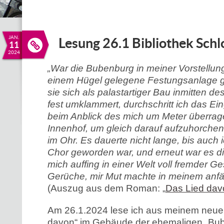
JAN.
Lesung 26.1 Bibliothek Schl
11
2024
„War die Bubenburg in meiner Vorstellung
einem Hügel gelegene Festungsanlage g
sie sich als palastartiger Bau inmitten d
fest umklammert, durchschritt ich das Ei
beim Anblick des mich um Meter überrag
Innenhof, um gleich darauf aufzuhorche
im Ohr. Es dauerte nicht lange, bis auch 
Chor geworden war, und erneut war es d
mich auffing in einer Welt voll fremder G
Gerüche, mir Mut machte in meinem anfän
(Auszug aus dem Roman: „
Das Lied dav
Am 26.1.2024 lese ich aus meinem neu
davon“ im Gebäude der ehemaligen „Bube