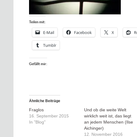
Teilen mit:
E-Mail
Facebook
X
R
Tumblr
Gefällt mir:
Ähnliche Beiträge
Fraglos
Und ob die weite Welt
16. September 2015
wirklich weit ist, das liegt
In "Blog"
an jedem Menschen (Ilse
Aichinger)
12. November 2016