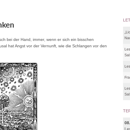
LE
nken
„Li
Nac
sch bei der Hand, immer, wenn er sich ein bisschen
eusal hat Angst vor der Vernunft, wie die Schlangen vor den
Les
Sal
Les
Fra
Les
Sal
TE
08
Le