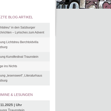
TZTE BLOG ARTIKEL
chtstreu“ in den Salzburger
hrichten – Lyrisches zum Advent
ung Lichtstreu Berchtoldvilla
zburg
ung Kunstfestival Traunstein
ge ins Nichts
ung „lesenswert“, Literaturhaus
zburg
RMINE & LESUNGEN
.11.2025 | Uhr
sung Traunstein