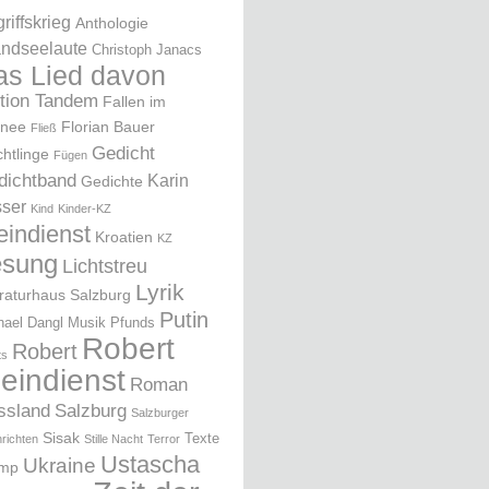
riffskrieg
Anthologie
ndseelaute
Christoph Janacs
as Lied davon
ition Tandem
Fallen im
nee
Florian Bauer
Fließ
Gedicht
chtlinge
Fügen
dichtband
Karin
Gedichte
ser
Kind
Kinder-KZ
eindienst
Kroatien
KZ
esung
Lichtstreu
Lyrik
eraturhaus Salzburg
Putin
hael Dangl
Musik
Pfunds
Robert
Robert
ts
leindienst
Roman
ssland
Salzburg
Salzburger
Sisak
Texte
richten
Stille Nacht
Terror
Ustascha
Ukraine
ump