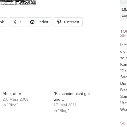
10
Le
ok
X
Reddit
Pinterest
TO
SE
Inte
die
so 
Kei
"Da
Str
Die
Bie
Aber, aber
"Es scheint nicht gut
So
20. März 2009
und…
Ver
In "Blog"
17. Mai 2011
Wie
In "Blog"
SC