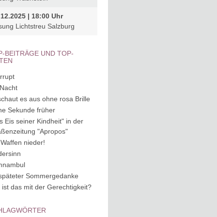
.12.2025 | 18:00 Uhr
sung Lichtstreu Salzburg
P-BEITRÄGE UND TOP-
ITEN
rrupt
 Nacht
schaut es aus ohne rosa Brille
ne Sekunde früher
s Eis seiner Kindheit" in der
aßenzeitung "Apropos"
 Waffen nieder!
dersinn
mnambul
späteter Sommergedanke
 ist das mit der Gerechtigkeit?
HLAGWÖRTER