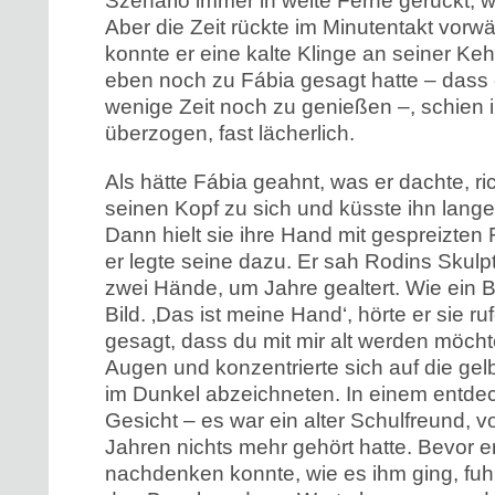
Szenario immer in weite Ferne gerückt, w
Aber die Zeit rückte im Minutentakt vorwä
konnte er eine kalte Klinge an seiner Ke
eben noch zu Fábia gesagt hatte – dass 
wenige Zeit noch zu genießen –, schien i
überzogen, fast lächerlich.
Als hätte Fábia geahnt, was er dachte, ric
seinen Kopf zu sich und küsste ihn lange
Dann hielt sie ihre Hand mit gespreizten F
er legte seine dazu. Er sah Rodins Skulp
zwei Hände, um Jahre gealtert. Wie ein Bli
Bild. ‚Das ist meine Hand‘, hörte er sie ru
gesagt, dass du mit mir alt werden möchte
Augen und konzentrierte sich auf die gel
im Dunkel abzeichneten. In einem entdec
Gesicht – es war ein alter Schulfreund, 
Jahren nichts mehr gehört hatte. Bevor e
nachdenken konnte, wie es ihm ging, fuh