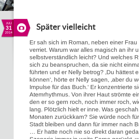
JULI
Später vielleicht
31
2014
Er sah sich im Roman, neben einer Frau l
verriet. Warum war alles magisch an ihr 
selbstverständlich leicht? Und welches Rec
sich zu beanspruchen, da sie nicht einm
führten und er Nelly betrog? ‚Du hättest 
können‘, hörte er Nelly sagen, ‚aber du wo
Impulse für das Buch.‘ Er konzentrierte s
Atemrhythmus. Von ihrer Haut strömte ein l
den er so gern roch, noch immer roch, wi
lang. Plötzlich hielt er inne. Was gescha
Monaten zurückkam? Sie würde noch für k
Stadt bleiben und dann für immer nach B
… Er hatte noch nie so direkt daran ged