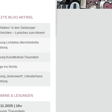
TZTE BLOG ARTIKEL
chtstreu“ in den Salzburger
hrichten – Lyrisches zum Advent
ung Lichtstreu Berchtoldvilla
zburg
ung Kunstfestival Traunstein
ge ins Nichts
ung „lesenswert“, Literaturhaus
zburg
RMINE & LESUNGEN
.11.2025 | Uhr
sung Traunstein