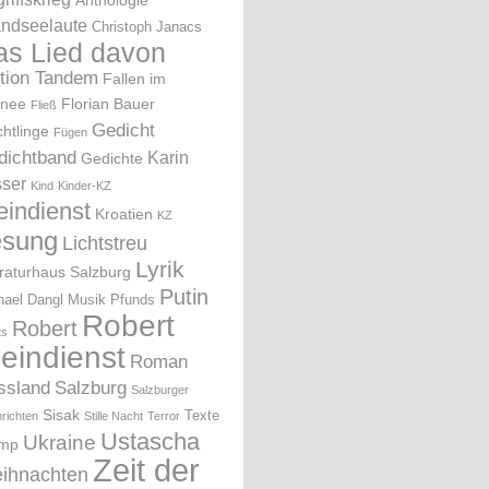
Anthologie
ndseelaute
Christoph Janacs
as Lied davon
ition Tandem
Fallen im
nee
Florian Bauer
Fließ
Gedicht
chtlinge
Fügen
dichtband
Karin
Gedichte
ser
Kind
Kinder-KZ
eindienst
Kroatien
KZ
esung
Lichtstreu
Lyrik
eraturhaus Salzburg
Putin
hael Dangl
Musik
Pfunds
Robert
Robert
ts
leindienst
Roman
ssland
Salzburg
Salzburger
Sisak
Texte
richten
Stille Nacht
Terror
Ustascha
Ukraine
ump
Zeit der
ihnachten