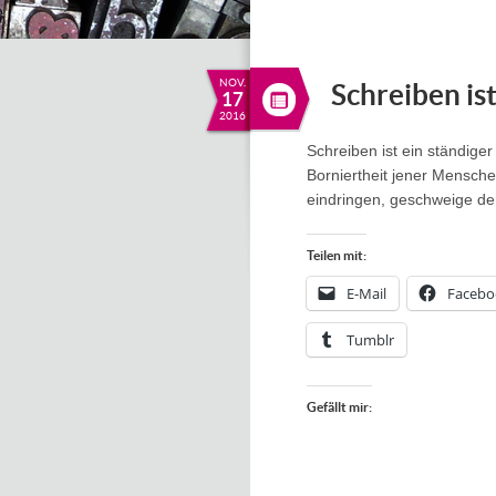
NOV.
Schreiben is
17
2016
Schreiben ist ein ständige
Borniertheit jener Mensche
eindringen, geschweige d
Teilen mit:
E-Mail
Facebo
Tumblr
Gefällt mir: