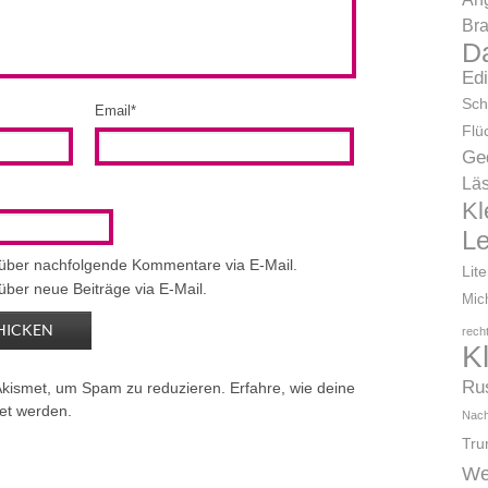
Bra
D
Ed
Sch
Email
*
Flü
Ge
Läs
Kl
L
 über nachfolgende Kommentare via E-Mail.
Lit
über neue Beiträge via E-Mail.
Mic
rech
K
Ru
Akismet, um Spam zu reduzieren.
Erfahre, wie deine
et werden.
Nach
Tr
We