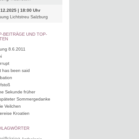
.12.2025 | 18:00 Uhr
sung Lichtstreu Salzburg
P-BEITRÄGE UND TOP-
ITEN
ung 8.6.2011
i
rrupt
it has been said
ubation
fstoß
ne Sekunde früher
späteter Sommergedanke
ie Veilchen
ereise Kroatien
HLAGWÖRTER
riffskrieg