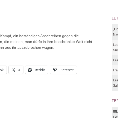
LE
t
„Li
Nac
r Kampf, ein beständiges Anschreiben gegen die
n, die meinen, man dürfe in ihre beschränkte Welt nicht
Les
enn aus ihr auszubrechen wagen.
Sal
Les
ok
X
Reddit
Pinterest
Fra
Les
Sal
TE
08
Le