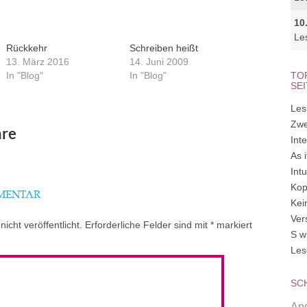
10
Le
Rückkehr
Schreiben heißt
13. März 2016
14. Juni 2009
In "Blog"
In "Blog"
TO
SE
Les
Zwe
re
Inte
As 
Int
Kop
MMENTAR
Kei
Ver
icht veröffentlicht.
Erforderliche Felder sind mit
*
markiert
S w
Les
SC
Ang