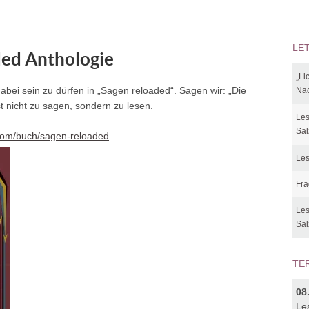
LE
ded Anthologie
„Li
abei sein zu dürfen in „
Sagen
reloaded“. Sagen wir: „Die
Nac
 nicht zu sagen, sondern zu lesen.
Les
Sal
.com/buch/sagen-reloaded
Les
Fra
Les
Sal
TE
08
Le