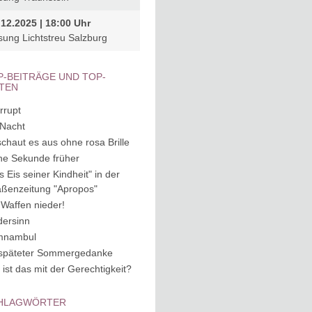
.12.2025 | 18:00 Uhr
sung Lichtstreu Salzburg
P-BEITRÄGE UND TOP-
ITEN
rrupt
 Nacht
schaut es aus ohne rosa Brille
ne Sekunde früher
s Eis seiner Kindheit" in der
aßenzeitung "Apropos"
 Waffen nieder!
dersinn
mnambul
späteter Sommergedanke
 ist das mit der Gerechtigkeit?
HLAGWÖRTER