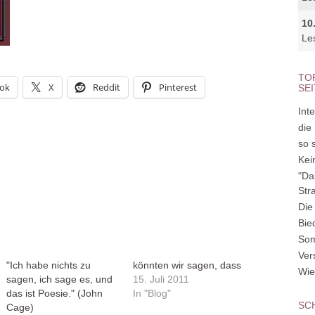
10
Le
TO
ok
X
Reddit
Pinterest
SE
Inte
die
so 
Kei
"Da
Str
Die
Bie
So
Ver
"Ich habe nichts zu
könnten wir sagen, dass
Wie
sagen, ich sage es, und
15. Juli 2011
das ist Poesie." (John
In "Blog"
SC
Cage)