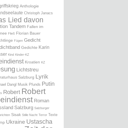
riffskrieg
Anthologie
ndseelaute
Christoph Janacs
as Lied davon
ition Tandem
Fallen im
nee
Florian Bauer
Fließ
Gedicht
chtlinge
Fügen
dichtband
Karin
Gedichte
ser
Kind
Kinder-KZ
eindienst
Kroatien
KZ
esung
Lichtstreu
Lyrik
eraturhaus Salzburg
Putin
hael Dangl
Musik
Pfunds
Robert
Robert
ts
leindienst
Roman
ssland
Salzburg
Salzburger
Sisak
Texte
richten
Stille Nacht
Terror
Ustascha
Ukraine
ump