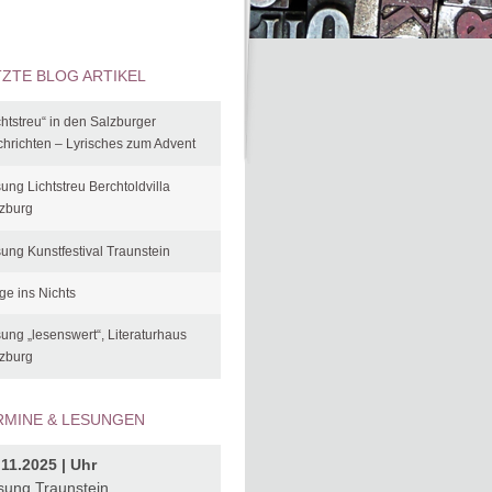
TZTE BLOG ARTIKEL
chtstreu“ in den Salzburger
hrichten – Lyrisches zum Advent
ung Lichtstreu Berchtoldvilla
zburg
ung Kunstfestival Traunstein
ge ins Nichts
ung „lesenswert“, Literaturhaus
zburg
RMINE & LESUNGEN
.11.2025 | Uhr
sung Traunstein