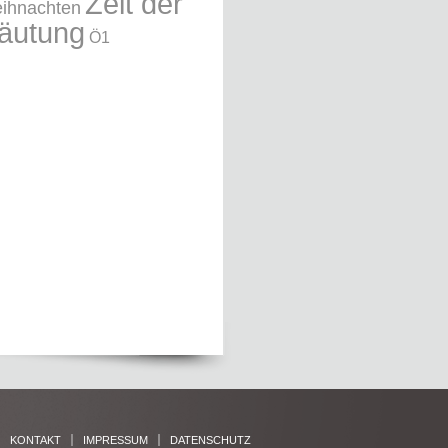
Zeit der
ihnachten
äutung
Ö1
KONTAKT
IMPRESSUM
DATENSCHUTZ