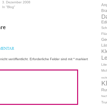
3. Dezember 2008
Ang
In "Blog"
Bra
D
Ed
re
Sch
Flü
Ge
Läs
MMENTAR
Kl
L
icht veröffentlicht.
Erforderliche Felder sind mit
*
markiert
Lit
Mic
rech
K
Ru
Nach
Tr