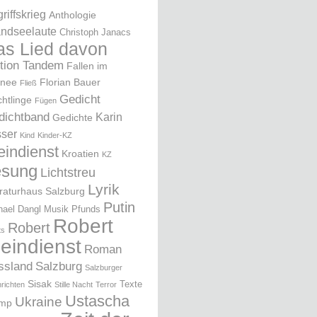
riffskrieg
Anthologie
ndseelaute
Christoph Janacs
as Lied davon
ition Tandem
Fallen im
nee
Florian Bauer
Fließ
Gedicht
chtlinge
Fügen
dichtband
Karin
Gedichte
ser
Kind
Kinder-KZ
eindienst
Kroatien
KZ
esung
Lichtstreu
Lyrik
eraturhaus Salzburg
Putin
hael Dangl
Musik
Pfunds
Robert
Robert
ts
leindienst
Roman
ssland
Salzburg
Salzburger
Sisak
Texte
richten
Stille Nacht
Terror
Ustascha
Ukraine
ump