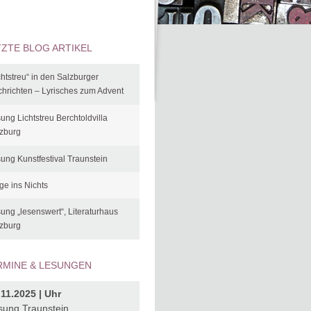
TZTE BLOG ARTIKEL
chtstreu“ in den Salzburger
hrichten – Lyrisches zum Advent
ung Lichtstreu Berchtoldvilla
zburg
ung Kunstfestival Traunstein
ge ins Nichts
ung „lesenswert“, Literaturhaus
zburg
RMINE & LESUNGEN
.11.2025 | Uhr
sung Traunstein