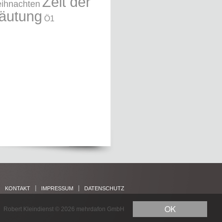
Zeit der
ihnachten
äutung
Ö1
KONTAKT
IMPRESSUM
DATENSCHUTZ
OK
Robert Kleindienst © 2026
mehrdafon GmbH