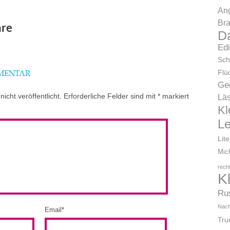
Ang
Bra
re
D
Ed
Sch
Flü
MMENTAR
Ge
icht veröffentlicht.
Erforderliche Felder sind mit
*
markiert
Läs
Kl
L
Lit
Mic
rech
K
Ru
Nach
Email
*
Tr