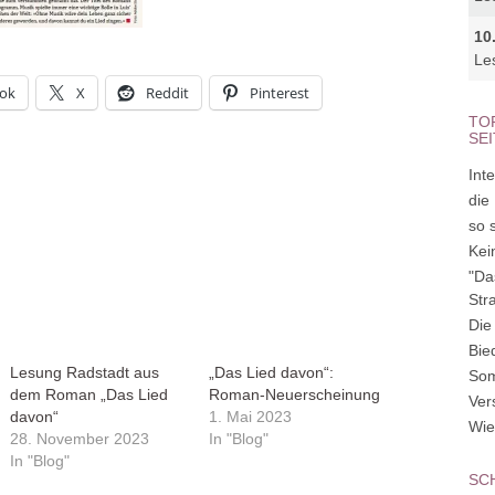
10
Le
ok
X
Reddit
Pinterest
TO
SE
Inte
die
so 
Kei
"Da
Str
Die
Bie
Lesung Radstadt aus
„Das Lied davon“:
So
dem Roman „Das Lied
Roman-Neuerscheinung
Ver
davon“
1. Mai 2023
Wie
28. November 2023
In "Blog"
In "Blog"
SC