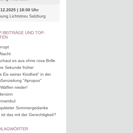
.12.2025 | 18:00 Uhr
sung Lichtstreu Salzburg
P-BEITRÄGE UND TOP-
ITEN
rrupt
 Nacht
schaut es aus ohne rosa Brille
ne Sekunde früher
s Eis seiner Kindheit" in der
aßenzeitung "Apropos"
 Waffen nieder!
dersinn
mnambul
späteter Sommergedanke
 ist das mit der Gerechtigkeit?
HLAGWÖRTER