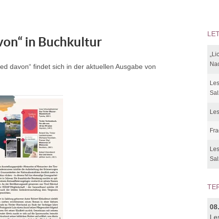
LE
von“ in Buchkultur
„Li
Nac
d davon“ findet sich in der aktuellen Ausgabe von
Les
Sal
Les
Fra
Les
Sal
TE
08
Le