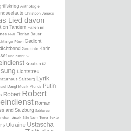
riffskrieg
Anthologie
ndseelaute
Christoph Janacs
as Lied davon
ition Tandem
Fallen im
nee
Florian Bauer
Fließ
Gedicht
chtlinge
Fügen
dichtband
Karin
Gedichte
ser
Kind
Kinder-KZ
eindienst
Kroatien
KZ
esung
Lichtstreu
Lyrik
eraturhaus Salzburg
Putin
hael Dangl
Musik
Pfunds
Robert
Robert
ts
leindienst
Roman
ssland
Salzburg
Salzburger
Sisak
Texte
richten
Stille Nacht
Terror
Ustascha
Ukraine
ump