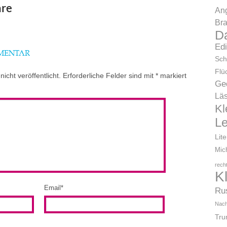
re
Ang
Bra
D
Ed
MMENTAR
Sch
Flü
icht veröffentlicht.
Erforderliche Felder sind mit
*
markiert
Ge
Läs
Kl
L
Lit
Mic
rech
K
Email
*
Ru
Nach
Tr