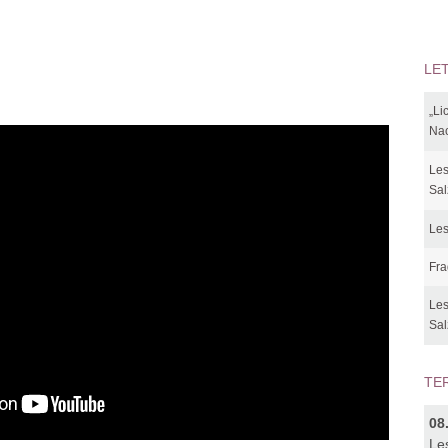
LE
a
„Li
Nac
Les
Sal
Les
Fra
Les
Sal
TE
08
Le