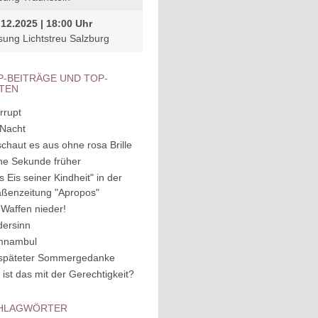
.12.2025 | 18:00 Uhr
sung Lichtstreu Salzburg
P-BEITRÄGE UND TOP-
ITEN
rrupt
 Nacht
schaut es aus ohne rosa Brille
ne Sekunde früher
s Eis seiner Kindheit" in der
aßenzeitung "Apropos"
 Waffen nieder!
dersinn
mnambul
späteter Sommergedanke
 ist das mit der Gerechtigkeit?
HLAGWÖRTER