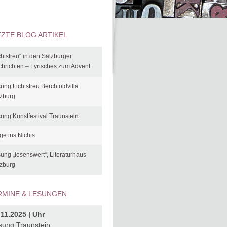
TZTE BLOG ARTIKEL
chtstreu“ in den Salzburger
hrichten – Lyrisches zum Advent
ung Lichtstreu Berchtoldvilla
zburg
ung Kunstfestival Traunstein
ge ins Nichts
ung „lesenswert“, Literaturhaus
zburg
RMINE & LESUNGEN
.11.2025 | Uhr
sung Traunstein