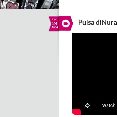
JUNI
Pulsa diNur
24
2014