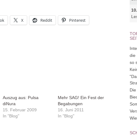
10
Le
ok
X
Reddit
Pinterest
TO
SE
Inte
die
so 
Kei
"Da
Str
Die
Bie
Auszug aus: Pulsa
Mehr SAG! Ein Fest der
diNura
Begabungen
So
15. Februar 2009
16. Juni 2011
Ver
In "Blog"
In "Blog"
Wie
SC