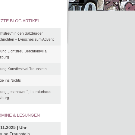
TZTE BLOG ARTIKEL
chtstreu“ in den Salzburger
hrichten – Lyrisches zum Advent
ung Lichtstreu Berchtoldvilla
zburg
ung Kunstfestival Traunstein
ge ins Nichts
ung „lesenswert“, Literaturhaus
zburg
RMINE & LESUNGEN
.11.2025 | Uhr
sung Traunstein