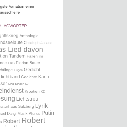
igste Variation einer
iusschleife
HLAGWÖRTER
riffskrieg
Anthologie
ndseelaute
Christoph Janacs
as Lied davon
ition Tandem
Fallen im
nee
Florian Bauer
Fließ
Gedicht
chtlinge
Fügen
dichtband
Karin
Gedichte
ser
Kind
Kinder-KZ
eindienst
Kroatien
KZ
esung
Lichtstreu
Lyrik
eraturhaus Salzburg
Putin
hael Dangl
Musik
Pfunds
Robert
Robert
ts