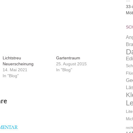
33-
Möb
SC
Ang
Bra
D
Lichtstreu
Gartentraum
Ed
Neuerscheinung
25. August 2015
Sch
14. Mai 2021
In "Blog"
Flü
In "Blog"
Ge
Läs
Kl
re
L
Lit
Mic
MMENTAR
rech