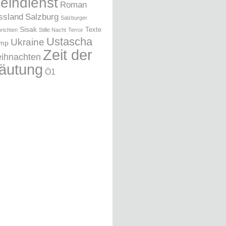
leindienst
Roman
ssland
Salzburg
Salzburger
Sisak
Texte
richten
Stille Nacht
Terror
Ustascha
Ukraine
ump
Zeit der
ihnachten
äutung
Ö1