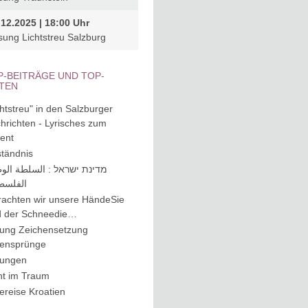
.12.2025 | 18:00 Uhr
sung Lichtstreu Salzburg
P-BEITRÄGE UND TOP-
ITEN
chtstreu" in den Salzburger
hrichten - Lyrisches zum
ent
tändnis
מדינת ישראל : السلطة الوط
الفلسطي
rachten wir unsere HändeSie
d der Schneedie…
ung Zeichensetzung
lensprünge
ungen
ht im Traum
ereise Kroatien