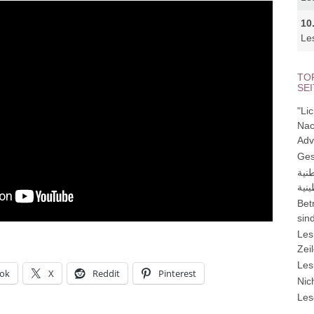
10
Le
TO
SE
"Li
Nac
Adv
Ges
نية
نية
Bet
sin
Les
Zei
Les
ok
X
Reddit
Pinterest
Nic
Les
…