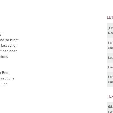
LE
„Li
Nac
gen
nd so leicht
Les
 fast schon
Sal
rt beginnen
hirme
Les
Fra
 Bett,
Les
chiebt uns
Sal
n uns
TE
08
Le