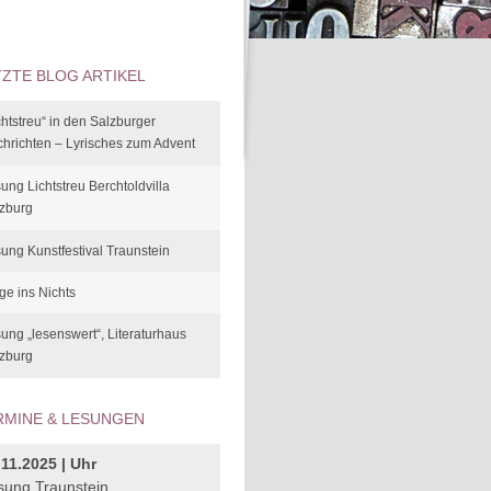
TZTE BLOG ARTIKEL
chtstreu“ in den Salzburger
hrichten – Lyrisches zum Advent
ung Lichtstreu Berchtoldvilla
zburg
ung Kunstfestival Traunstein
ge ins Nichts
ung „lesenswert“, Literaturhaus
zburg
RMINE & LESUNGEN
.11.2025 | Uhr
sung Traunstein