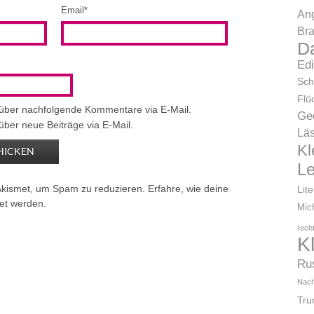
Email
*
Ang
Bra
D
Ed
Sch
Flü
 über nachfolgende Kommentare via E-Mail.
Ge
über neue Beiträge via E-Mail.
Läs
Kl
L
Akismet, um Spam zu reduzieren.
Erfahre, wie deine
Lit
et werden.
Mic
rech
K
Ru
Nach
Tr