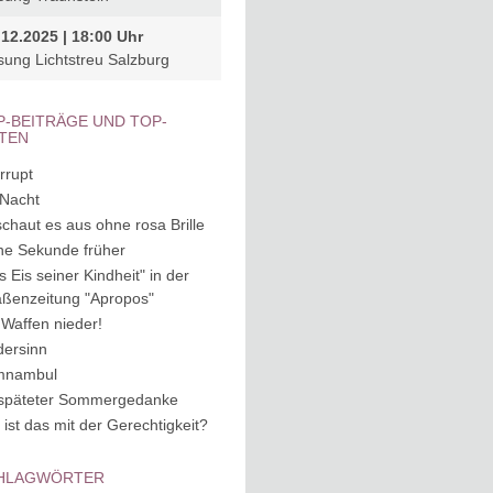
.12.2025 | 18:00 Uhr
sung Lichtstreu Salzburg
P-BEITRÄGE UND TOP-
ITEN
rrupt
 Nacht
schaut es aus ohne rosa Brille
ne Sekunde früher
s Eis seiner Kindheit" in der
aßenzeitung "Apropos"
 Waffen nieder!
dersinn
mnambul
späteter Sommergedanke
 ist das mit der Gerechtigkeit?
HLAGWÖRTER