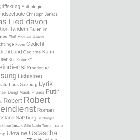
riffskrieg
Anthologie
ndseelaute
Christoph Janacs
as Lied davon
ition Tandem
Fallen im
nee
Florian Bauer
Fließ
Gedicht
chtlinge
Fügen
dichtband
Karin
Gedichte
ser
Kind
Kinder-KZ
eindienst
Kroatien
KZ
esung
Lichtstreu
Lyrik
eraturhaus Salzburg
Putin
hael Dangl
Musik
Pfunds
Robert
Robert
ts
leindienst
Roman
ssland
Salzburg
Salzburger
Sisak
Texte
richten
Stille Nacht
Terror
Ustascha
Ukraine
ump