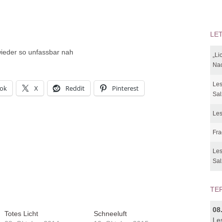
LE
wieder so unfassbar nah
„Li
Nac
Les
ok
X
Reddit
Pinterest
Sal
Les
Fra
Les
Sal
TE
08
Totes Licht
Schneeluft
Le