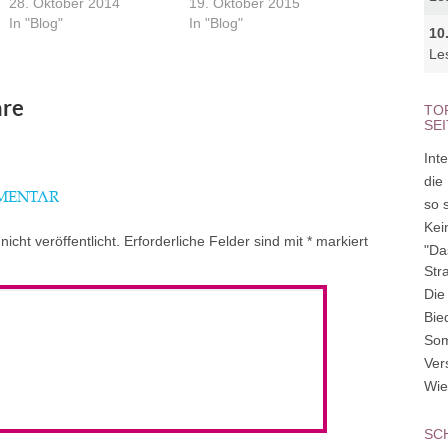
28. Oktober 2014
19. Oktober 2015
In "Blog"
In "Blog"
10
Le
re
TO
SE
Inte
die
MMENTAR
so 
Kei
icht veröffentlicht.
Erforderliche Felder sind mit
*
markiert
"Da
Str
Die
Bie
So
Ver
Wie
SC