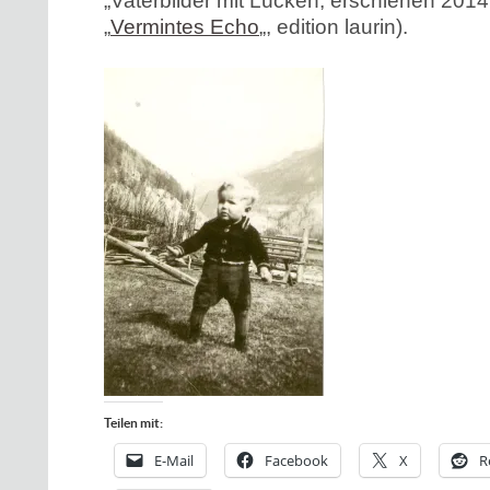
„Vaterbilder mit Lücken, erschienen 201
„
Vermintes Echo
„, edition laurin).
Teilen mit:
E-Mail
Facebook
X
R