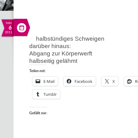
MAI
6
2011
halbstündiges Schweigen
darüber hinaus:
Abgang zur Körperwerft
halbseitig gelähmt
Teilen mit:
E-Mail
Facebook
X
R
Tumblr
Gefällt mir: