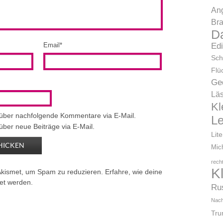
Ang
Bra
D
Email
*
Ed
Sch
Flü
Ge
Läs
Kl
 über nachfolgende Kommentare via E-Mail.
L
über neue Beiträge via E-Mail.
Lit
Mic
rech
K
Akismet, um Spam zu reduzieren.
Erfahre, wie deine
et werden.
Ru
Nach
Tr