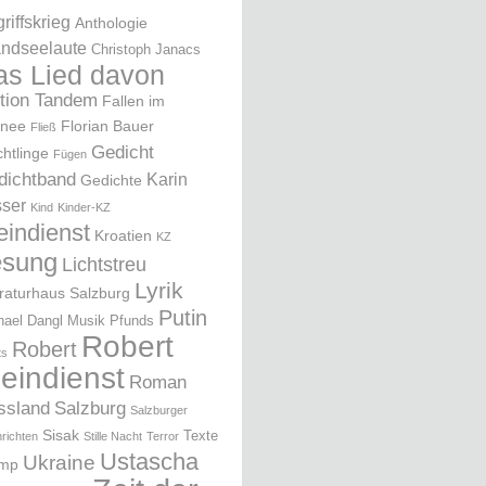
riffskrieg
Anthologie
ndseelaute
Christoph Janacs
as Lied davon
ition Tandem
Fallen im
nee
Florian Bauer
Fließ
Gedicht
chtlinge
Fügen
dichtband
Karin
Gedichte
ser
Kind
Kinder-KZ
eindienst
Kroatien
KZ
esung
Lichtstreu
Lyrik
eraturhaus Salzburg
Putin
hael Dangl
Musik
Pfunds
Robert
Robert
ts
leindienst
Roman
ssland
Salzburg
Salzburger
Sisak
Texte
richten
Stille Nacht
Terror
Ustascha
Ukraine
ump