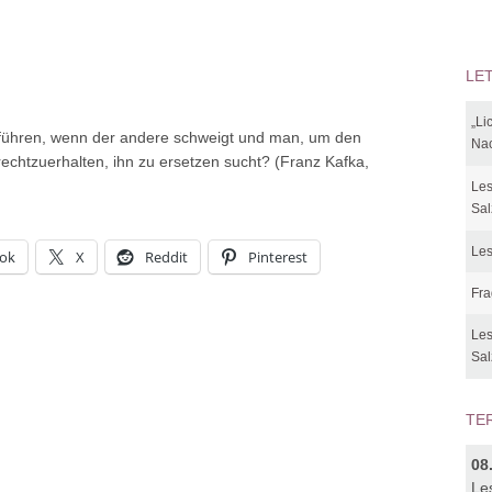
LE
„Li
 führen, wenn der andere schweigt und man, um den
Nac
echtzuerhalten, ihn zu ersetzen sucht? (Franz Kafka,
Les
Sal
Les
ok
X
Reddit
Pinterest
Fra
Les
Sal
TE
08
Le