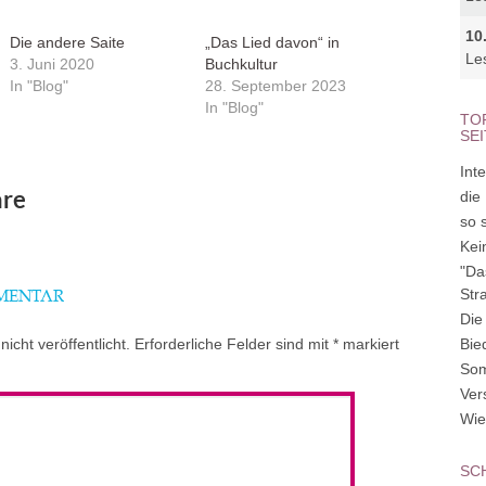
10
Die andere Saite
„Das Lied davon“ in
Le
3. Juni 2020
Buchkultur
In "Blog"
28. September 2023
In "Blog"
TO
SE
Inte
re
die
so 
Kei
"Da
Str
MMENTAR
Die
icht veröffentlicht.
Erforderliche Felder sind mit
*
markiert
Bie
So
Ver
Wie
SC