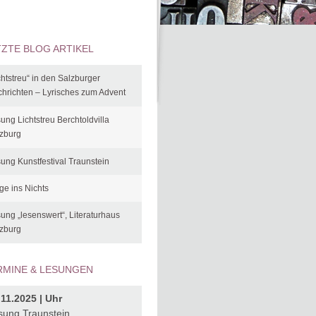
TZTE BLOG ARTIKEL
chtstreu“ in den Salzburger
hrichten – Lyrisches zum Advent
ung Lichtstreu Berchtoldvilla
zburg
ung Kunstfestival Traunstein
ge ins Nichts
ung „lesenswert“, Literaturhaus
zburg
RMINE & LESUNGEN
.11.2025 | Uhr
sung Traunstein