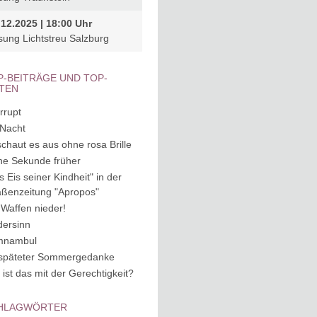
.12.2025 | 18:00 Uhr
sung Lichtstreu Salzburg
P-BEITRÄGE UND TOP-
ITEN
rrupt
 Nacht
schaut es aus ohne rosa Brille
ne Sekunde früher
s Eis seiner Kindheit" in der
aßenzeitung "Apropos"
 Waffen nieder!
dersinn
mnambul
späteter Sommergedanke
 ist das mit der Gerechtigkeit?
HLAGWÖRTER