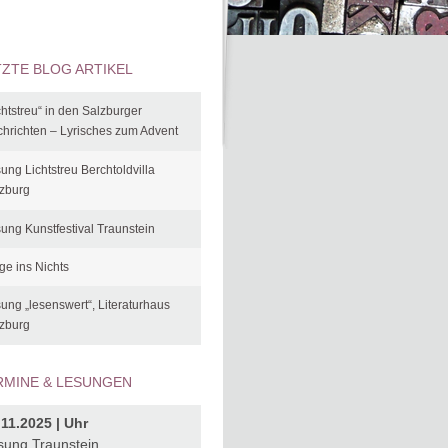
TZTE BLOG ARTIKEL
chtstreu“ in den Salzburger
hrichten – Lyrisches zum Advent
ung Lichtstreu Berchtoldvilla
zburg
ung Kunstfestival Traunstein
ge ins Nichts
ung „lesenswert“, Literaturhaus
zburg
RMINE & LESUNGEN
.11.2025 | Uhr
sung Traunstein