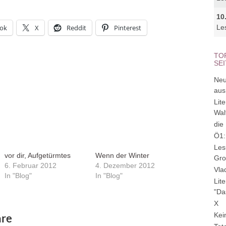
10
ok
X
Reddit
Pinterest
Le
TO
SE
Neu
aus
Lit
Wal
die
Ö1:
Les
vor dir, Aufgetürmtes
Wenn der Winter
Gro
6. Februar 2012
4. Dezember 2012
Vla
In "Blog"
In "Blog"
Lit
"Da
X
Kei
re