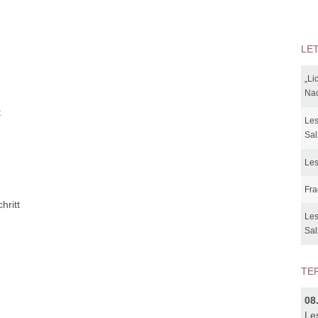
LE
„Li
Nac
t
Les
Sal
Les
Fra
hritt
Les
Sal
TE
08
Le