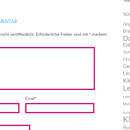
Tot
SC
MMENTAR
Ang
Bra
icht veröffentlicht.
Erforderliche Felder sind mit
*
markiert
D
Ed
Sch
Flü
Ge
Läs
Kl
L
Lit
Email
*
Mic
rech
K
Ru