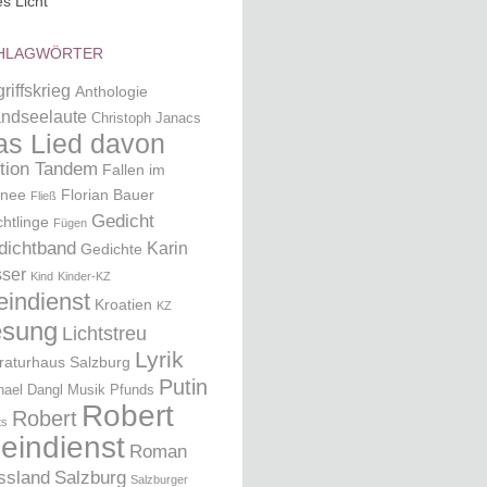
es Licht
HLAGWÖRTER
riffskrieg
Anthologie
ndseelaute
Christoph Janacs
as Lied davon
ition Tandem
Fallen im
nee
Florian Bauer
Fließ
Gedicht
chtlinge
Fügen
dichtband
Karin
Gedichte
ser
Kind
Kinder-KZ
eindienst
Kroatien
KZ
esung
Lichtstreu
Lyrik
eraturhaus Salzburg
Putin
hael Dangl
Musik
Pfunds
Robert
Robert
ts
leindienst
Roman
ssland
Salzburg
Salzburger