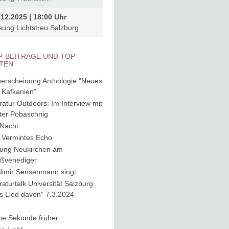
.12.2025 | 18:00 Uhr
sung Lichtstreu Salzburg
P-BEITRÄGE UND TOP-
ITEN
erscheinung Anthologie "Neues
 Kafkanien"
eratur Outdoors: Im Interview mit
ter Pobaschnig
 Nacht
 Vermintes Echo
ung Neukirchen am
ßvenediger
dimir Sensenmann singt
eraturtalk Universität Salzburg
s Lied davon" 7.3.2024
ne Sekunde früher