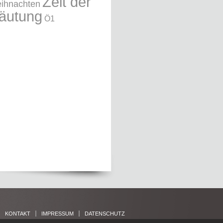
Zeit der
ihnachten
äutung
Ö1
KONTAKT
IMPRESSUM
DATENSCHUTZ