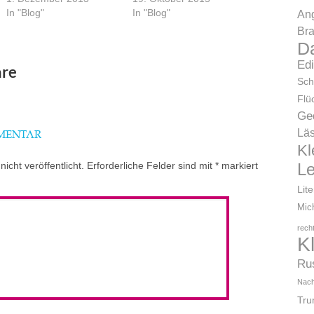
In "Blog"
In "Blog"
Ang
Bra
D
Ed
re
Sch
Flü
Ge
Läs
MMENTAR
Kl
icht veröffentlicht.
Erforderliche Felder sind mit
*
markiert
L
Lit
Mic
rech
K
Ru
Nach
Tr