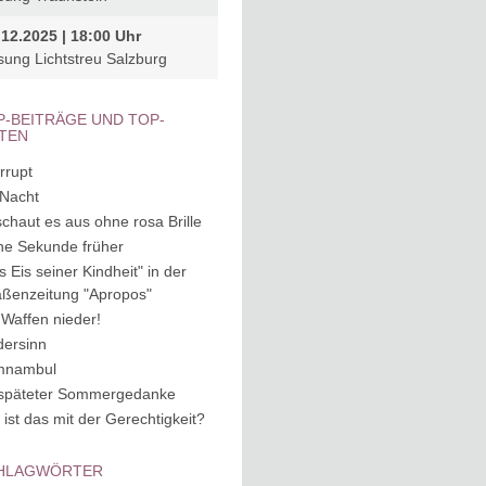
.12.2025 | 18:00 Uhr
sung Lichtstreu Salzburg
P-BEITRÄGE UND TOP-
ITEN
rrupt
 Nacht
schaut es aus ohne rosa Brille
ne Sekunde früher
s Eis seiner Kindheit" in der
aßenzeitung "Apropos"
 Waffen nieder!
dersinn
mnambul
späteter Sommergedanke
 ist das mit der Gerechtigkeit?
HLAGWÖRTER