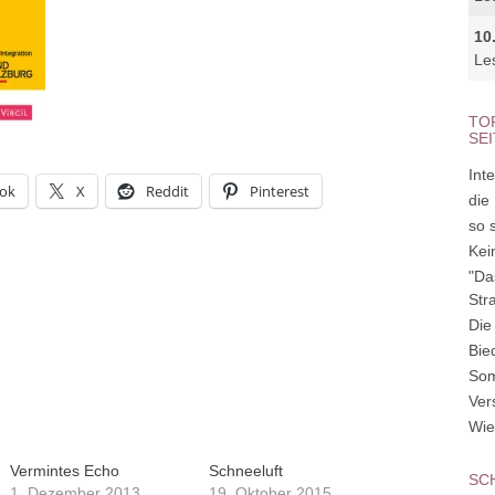
10
Le
TO
SE
Inte
ok
X
Reddit
Pinterest
die
so 
Kei
"Da
Str
Die
Bie
So
Ver
Wie
Vermintes Echo
Schneeluft
SC
1. Dezember 2013
19. Oktober 2015