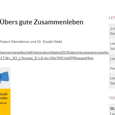
LE
– Übers gute Zusammenleben
„Li
Nac
obert Kleindienst und Dr. Ewald Hiebl.
Les
Sal
t/themen/gesellschaft/integration/dialog2019/abschlusstage/erzaehlc
M1TJky_3Q_LYpxsqp_E-LG-ku-0Xp7KlCUp5PRhwupsHIos
Les
Fra
Les
Sal
TE
08
Le