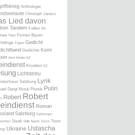
riffskrieg
Anthologie
ndseelaute
Christoph Janacs
as Lied davon
ition Tandem
Fallen im
nee
Florian Bauer
Fließ
Gedicht
chtlinge
Fügen
dichtband
Karin
Gedichte
ser
Kind
Kinder-KZ
eindienst
Kroatien
KZ
esung
Lichtstreu
Lyrik
eraturhaus Salzburg
Putin
hael Dangl
Musik
Pfunds
Robert
Robert
ts
leindienst
Roman
ssland
Salzburg
Salzburger
Sisak
Texte
richten
Stille Nacht
Terror
Ustascha
Ukraine
ump