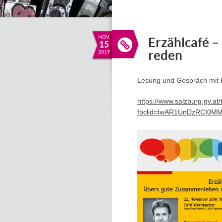
NOV.
Erzählcafé 
15
reden
2019
Lesung und Gespräch mit R
https://www.salzburg.gv.a
fbclid=IwAR1UnDzRCI0M