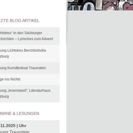
TZTE BLOG ARTIKEL
chtstreu“ in den Salzburger
hrichten – Lyrisches zum Advent
ung Lichtstreu Berchtoldvilla
zburg
af%C3%A9s?
ung Kunstfestival Traunstein
ge ins Nichts
ung „lesenswert“, Literaturhaus
zburg
RMINE & LESUNGEN
.11.2025 | Uhr
sung Traunstein