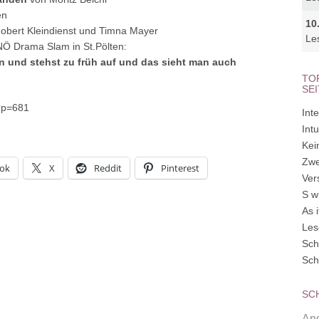
en
10
obert Kleindienst und Timna Mayer
Le
 NÖ Drama Slam in St.Pölten:
n und stehst zu früh auf und das sieht man auch
TO
SE
?p=681
Inte
Int
Kei
Zwe
ok
X
Reddit
Pinterest
Ver
S w
As 
Les
Sch
Sch
SC
Ang