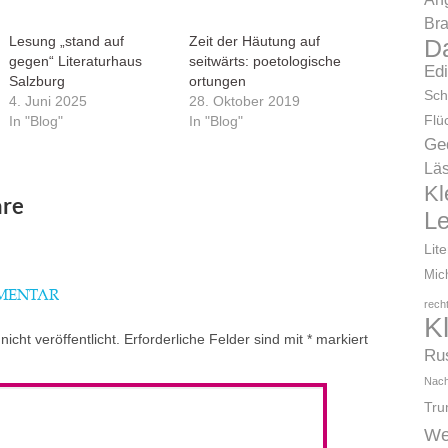
Bra
Lesung „stand auf
Zeit der Häutung auf
D
gegen“ Literaturhaus
seitwärts: poetologische
Ed
Salzburg
ortungen
Sch
4. Juni 2025
28. Oktober 2019
Flü
In "Blog"
In "Blog"
Ge
Läs
Kl
re
L
Lit
Mic
MMENTAR
rech
K
icht veröffentlicht.
Erforderliche Felder sind mit
*
markiert
Ru
Nach
Tr
We