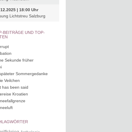
.12.2025 | 18:00 Uhr
sung Lichtstreu Salzburg
P-BEITRÄGE UND TOP-
ITEN
rrupt
ubation
ne Sekunde früher
i
späteter Sommergedanke
ie Veilchen
it has been said
ereise Kroatien
neefallgrenze
neeluft
HLAGWÖRTER
riffskrieg