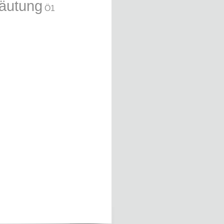
äutung
Ö1