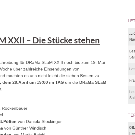
LE
„Li
 XXII – Die Stücke stehen
Nac
Les
Sal
chreibung für DRaMa SLaM XXIII noch bis zum 19. Mai
se Woche über zahlreiche Einsendungen von
Les
nd machten es uns nicht leicht die sieben Besten zu
Fra
, dem 29.April um 19:00 im TAG
um die
DRaMa SLaM
n.
Les
Sal
s Rockenbauer
el
TE
t.Pölten
von Daniela Stockinger
08
ma
von Günther Windisch
Le
Händen
von Moritz Beichl