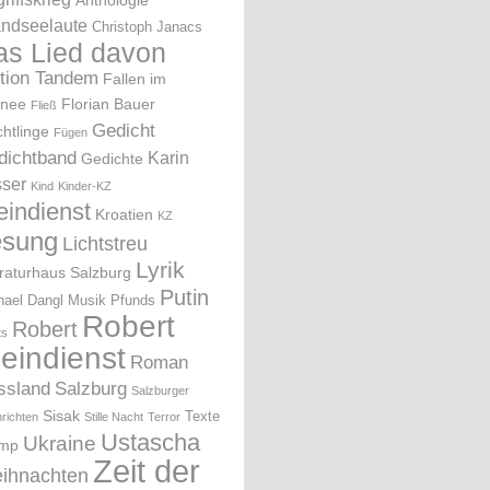
Anthologie
ndseelaute
Christoph Janacs
as Lied davon
ition Tandem
Fallen im
nee
Florian Bauer
Fließ
Gedicht
chtlinge
Fügen
dichtband
Karin
Gedichte
ser
Kind
Kinder-KZ
eindienst
Kroatien
KZ
esung
Lichtstreu
Lyrik
eraturhaus Salzburg
Putin
hael Dangl
Musik
Pfunds
Robert
Robert
ts
leindienst
Roman
ssland
Salzburg
Salzburger
Sisak
Texte
richten
Stille Nacht
Terror
Ustascha
Ukraine
ump
Zeit der
ihnachten