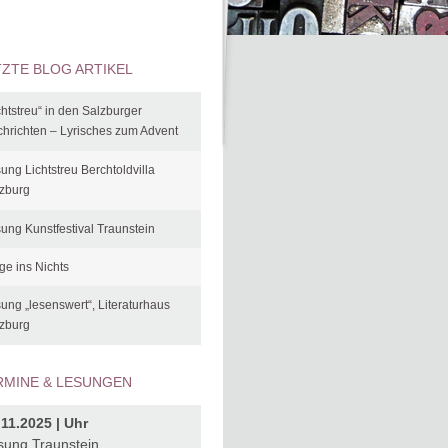
TZTE BLOG ARTIKEL
chtstreu“ in den Salzburger
hrichten – Lyrisches zum Advent
ung Lichtstreu Berchtoldvilla
zburg
ung Kunstfestival Traunstein
ge ins Nichts
ung „lesenswert“, Literaturhaus
zburg
RMINE & LESUNGEN
.11.2025 | Uhr
sung Traunstein