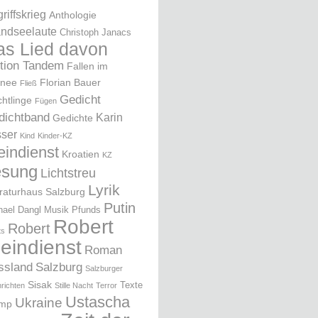
riffskrieg
Anthologie
ndseelaute
Christoph Janacs
as Lied davon
ition Tandem
Fallen im
nee
Florian Bauer
Fließ
Gedicht
chtlinge
Fügen
dichtband
Karin
Gedichte
ser
Kind
Kinder-KZ
eindienst
Kroatien
KZ
esung
Lichtstreu
Lyrik
eraturhaus Salzburg
Putin
hael Dangl
Musik
Pfunds
Robert
Robert
ts
leindienst
Roman
ssland
Salzburg
Salzburger
Sisak
Texte
richten
Stille Nacht
Terror
Ustascha
Ukraine
ump