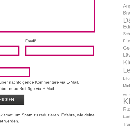
Ang
Bra
D
Ed
Sch
Flü
Email
*
Ge
Läs
Kl
L
Lit
 über nachfolgende Kommentare via E-Mail.
Mic
über neue Beiträge via E-Mail.
rech
K
Ru
Akismet, um Spam zu reduzieren.
Erfahre, wie deine
Nach
et werden.
Tr