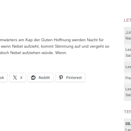
LE
„Li
Nac
rmwärters am Kap der Guten Hoffnung werden Nacht für
 wenn Nebel aufzieht, kommt Stimmung auf und vergeht so
Les
n doch Nebel aufziehen würde. Wenn.
Sal
Les
ok
X
Reddit
Pinterest
Fra
Les
Sal
TE
08
Le