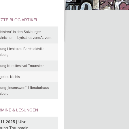
TZTE BLOG ARTIKEL
chtstreu“ in den Salzburger
hrichten – Lyrisches zum Advent
ung Lichtstreu Berchtoldvilla
zburg
ung Kunstfestival Traunstein
ge ins Nichts
ung „lesenswert“, Literaturhaus
zburg
RMINE & LESUNGEN
.11.2025 | Uhr
sung Traunstein