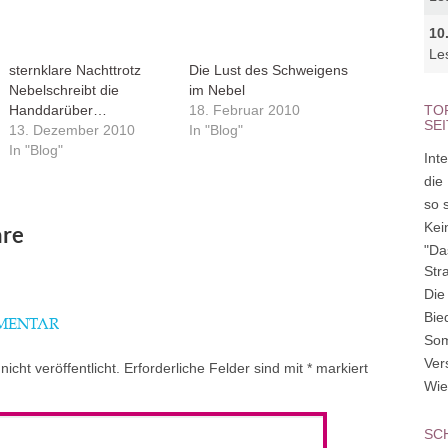
10
Le
sternklare Nachttrotz
Die Lust des Schweigens
Nebelschreibt die
im Nebel
Handdarüber…
18. Februar 2010
TO
SE
13. Dezember 2010
In "Blog"
In "Blog"
Inte
die
so 
Kei
re
"Da
Str
Die
Bie
MMENTAR
So
Ver
icht veröffentlicht.
Erforderliche Felder sind mit
*
markiert
Wie
SC