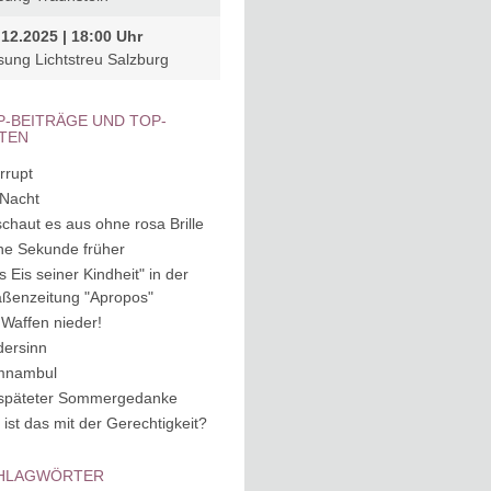
.12.2025 | 18:00 Uhr
sung Lichtstreu Salzburg
P-BEITRÄGE UND TOP-
ITEN
rrupt
 Nacht
schaut es aus ohne rosa Brille
ne Sekunde früher
s Eis seiner Kindheit" in der
aßenzeitung "Apropos"
 Waffen nieder!
dersinn
mnambul
späteter Sommergedanke
 ist das mit der Gerechtigkeit?
HLAGWÖRTER