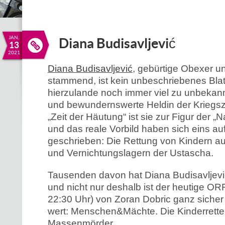
JAN.
Diana Budisavljević
13
2021
Diana Budisavljević
, gebürtige Obexer u
stammend, ist kein unbeschriebenes Bla
hierzulande noch immer viel zu unbekan
und bewundernswerte Heldin der Kriegsz
„Zeit der Häutung“ ist sie zur Figur der 
und das reale Vorbild haben sich eins au
geschrieben: Die Rettung von Kindern a
und Vernichtungslagern der Ustascha.
Tausenden davon hat Diana Budisavljević
und nicht nur deshalb ist der heutige OR
22:30 Uhr) von Zoran Dobric ganz siche
wert: Menschen&Mächte. Die Kinderrette
Massenmörder.