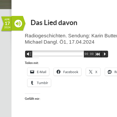
APR.
Das Lied davon
17
2024
Radiogeschichten. Sendung: Karin Butte
Michael Dangl. Ö1, 17.04.2024
Audio-
Vm
00:00
R
P
Player
Teilen mit:
E-Mail
Facebook
X
R
Tumblr
Gefällt mir: