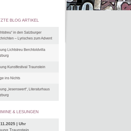
TZTE BLOG ARTIKEL
chtstreu“ in den Salzburger
hrichten – Lyrisches zum Advent
ung Lichtstreu Berchtoldvilla
zburg
ung Kunstfestival Traunstein
ge ins Nichts
ung „lesenswert“, Literaturhaus
zburg
RMINE & LESUNGEN
.11.2025 | Uhr
sung Traunstein