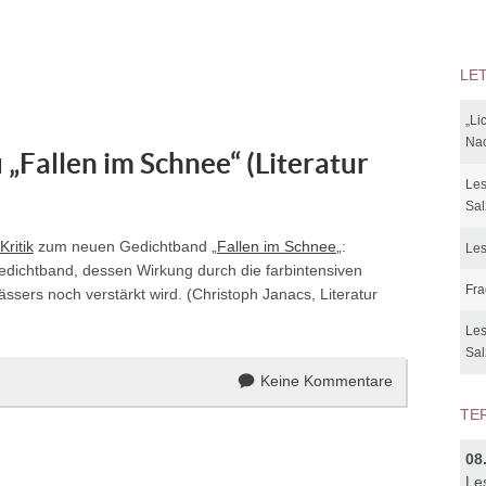
LE
„Li
Nac
 „Fallen im Schnee“ (Literatur
Les
Sal
Kritik
zum neuen Gedichtband „
Fallen im Schnee
„:
Les
dichtband, dessen Wirkung durch die farbintensiven
Fra
ässers noch verstärkt wird. (Christoph Janacs, Literatur
Les
Sal
Keine Kommentare
TE
08
Le