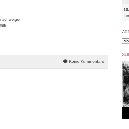
10
Le
en schweigen
ällt
ART
Arti
Arc
SL
Keine Kommentare
The St
wo