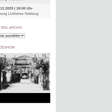
.12.2025 | 18:00 Uhr
sung Lichtstreu Salzburg
IKEL ARCHIV
kel
hiv
IDESHOW
ara Gradiska, the
stara-gradiska-1
mens camp at