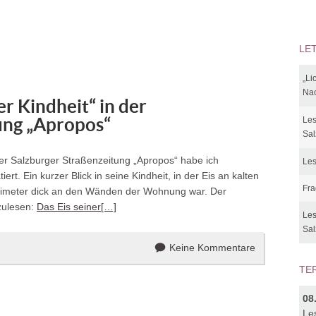
LE
„Li
Nac
er Kindheit“ in der
ung „Apropos“
Les
Sal
der Salzburger Straßenzeitung „Apropos“ habe ich
Les
iert. Ein kurzer Blick in seine Kindheit, in der Eis an kalten
Fra
timeter dick an den Wänden der Wohnung war. Der
zulesen:
Das Eis seiner[…]
Les
Sal
Keine Kommentare
TE
08
Le