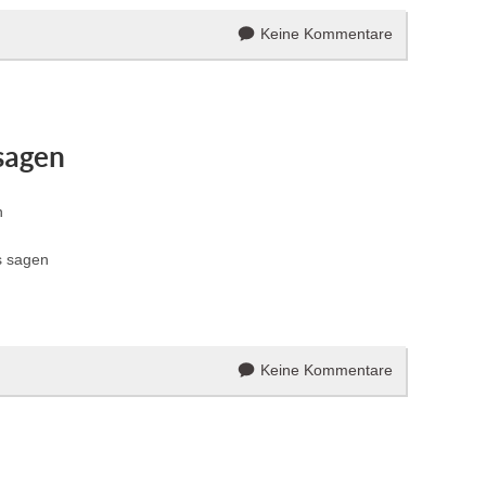
Keine Kommentare
sagen
K
n
ts sagen
Keine Kommentare