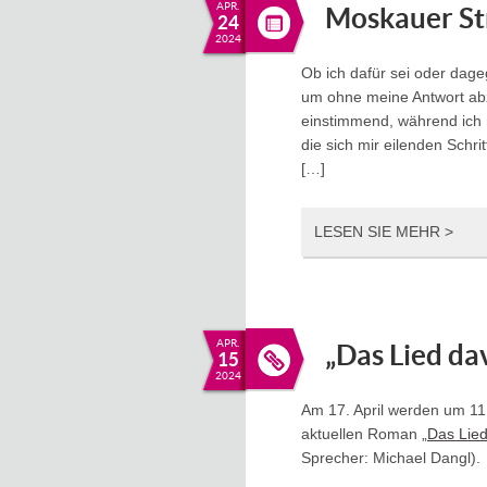
APR.
Moskauer St
24
2024
Ob ich dafür sei oder dag
um ohne meine Antwort abz
einstimmend, während ich m
die sich mir eilenden Schri
[…]
LESEN SIE MEHR >
APR.
„Das Lied da
15
2024
Am 17. April werden um 11
aktuellen Roman „
Das Lie
Sprecher: Michael Dangl).