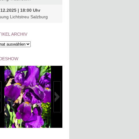
.12.2025 | 18:00 Uhr
sung Lichtstreu Salzburg
IKEL ARCHIV
kel
hiv
IDESHOW
G-20240512-
K1024_IMG-20240512-
A0017
WA0020