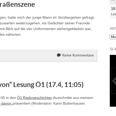
raßenszene
10
Le
egen, hatte mich der junge Mann im Vorübergehen gefragt,
uwarten weiterzugehen, ins Gelächter seiner Freunde
ART
it Blick auf die vier Uniformierten stehengeblieben war,
ttes näherten.
Arti
Arc
SL
Keine Kommentare
von“ Lesung Ö1 (17.4, 11:05)
:05 in den
Ö1 Radiogeschichten
Ausschnitte aus meinem
d davon
„präsentiert (Moderation: Karin Buttenhauser.
K1024_IM
W