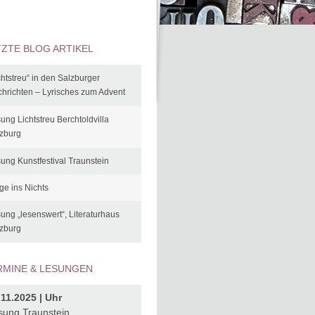
TZTE BLOG ARTIKEL
chtstreu“ in den Salzburger
hrichten – Lyrisches zum Advent
ung Lichtstreu Berchtoldvilla
zburg
ung Kunstfestival Traunstein
ge ins Nichts
ung „lesenswert“, Literaturhaus
zburg
RMINE & LESUNGEN
.11.2025 | Uhr
sung Traunstein