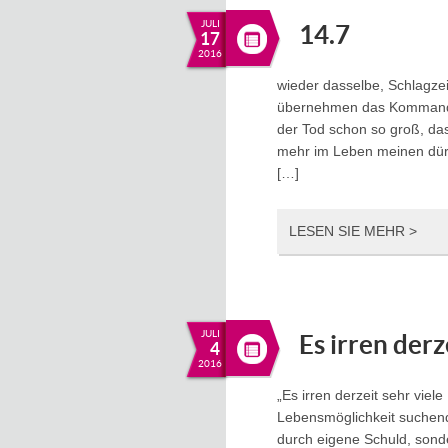
JULI
14.7
17
2016
wieder dasselbe, Schlagze
übernehmen das Kommando
der Tod schon so groß, das
mehr im Leben meinen dürf
[…]
LESEN SIE MEHR >
JULI
Es irren der
4
2016
„Es irren derzeit sehr vie
Lebensmöglichkeit suchend,
durch eigene Schuld, sond