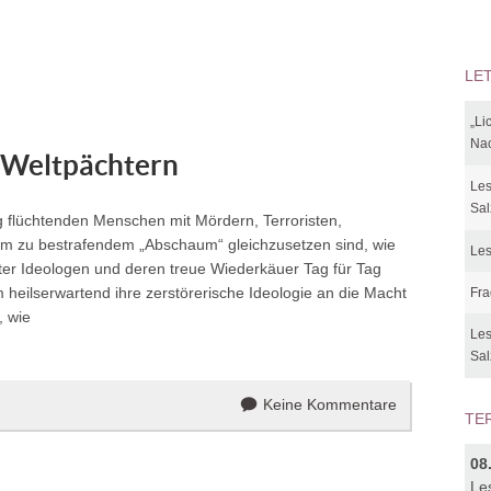
LE
„Li
Nac
 Weltpächtern
Les
Sal
eg flüchtenden Menschen mit Mördern, Terroristen,
m zu bestrafendem „Abschaum“ gleichzusetzen sind, wie
Les
ter Ideologen und deren treue Wiederkäuer Tag für Tag
heilserwartend ihre zerstörerische Ideologie an die Macht
Fra
, wie
Les
Sal
Keine Kommentare
TE
08
Le