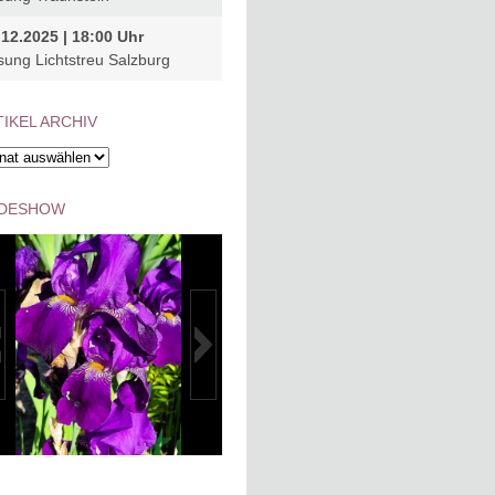
.12.2025 | 18:00 Uhr
sung Lichtstreu Salzburg
IKEL ARCHIV
kel
hiv
IDESHOW
1024_IMG-20240512-
K1024_IMG-20240512-
WA0017
WA0020