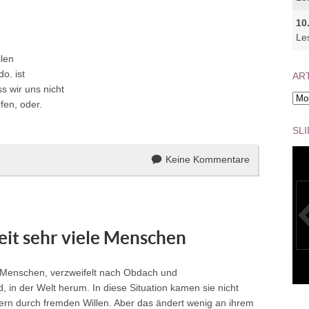
10
Le
ilen
. ist
ART
s wir uns nicht
Arti
en, oder.
Arc
SL
Keine Kommentare
zeit sehr viele Menschen
le Menschen, verzweifelt nach Obdach und
 in der Welt herum. In diese Situation kamen sie nicht
K
ern durch fremden Willen. Aber das ändert wenig an ihrem