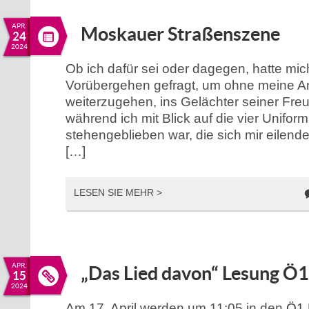
APR.
Moskauer Straßenszene
24
2024
Ob ich dafür sei oder dagegen, hatte mi
Vorübergehen gefragt, um ohne meine A
weiterzugehen, ins Gelächter seiner Fr
während ich mit Blick auf die vier Uniform
stehengeblieben war, die sich mir eilende
[…]
LESEN SIE MEHR >
APR.
„Das Lied davon“ Lesung Ö1 
15
2024
Am 17. April werden um 11:05 in den
Ö1 