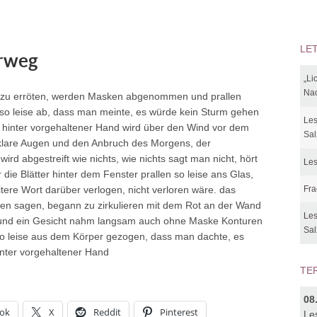
LE
orweg
„Li
Nac
zu erröten, werden Masken abgenommen und prallen
 so leise ab, dass man meinte, es würde kein Sturm gehen
Les
. hinter vorgehaltener Hand wird über den Wind vor dem
Sal
klare Augen und den Anbruch des Morgens, der
ird abgestreift wie nichts, wie nichts sagt man nicht, hört
Les
ie Blätter hinter dem Fenster prallen so leise ans Glas,
itere Wort darüber verlogen, nicht verloren wäre. das
Fra
en sagen, begann zu zirkulieren mit dem Rot an der Wand
Les
und ein Gesicht nahm langsam auch ohne Maske Konturen
Sal
o leise aus dem Körper gezogen, dass man dachte, es
nter vorgehaltener Hand
TE
08
ok
X
Reddit
Pinterest
Le