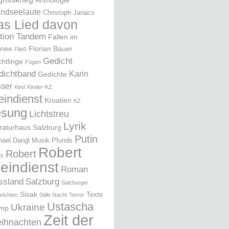
Anthologie
ndseelaute
Christoph Janacs
as Lied davon
ition Tandem
Fallen im
nee
Florian Bauer
Fließ
Gedicht
chtlinge
Fügen
dichtband
Karin
Gedichte
ser
Kind
Kinder-KZ
eindienst
Kroatien
KZ
esung
Lichtstreu
Lyrik
eraturhaus Salzburg
Putin
hael Dangl
Musik
Pfunds
Robert
Robert
ts
leindienst
Roman
ssland
Salzburg
Salzburger
Sisak
Texte
richten
Stille Nacht
Terror
Ustascha
Ukraine
ump
Zeit der
ihnachten