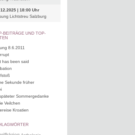
.12.2025 | 18:00 Uhr
sung Lichtstreu Salzburg
P-BEITRÄGE UND TOP-
ITEN
ung 8.6.2011
rrupt
it has been said
ubation
fstoß
ne Sekunde früher
i
späteter Sommergedanke
ie Veilchen
ereise Kroatien
HLAGWÖRTER
riffskrieg