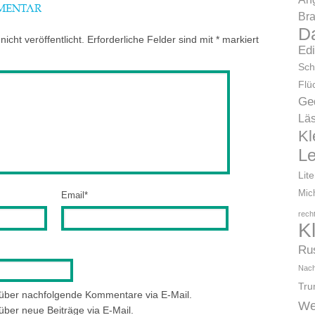
MMENTAR
Bra
D
icht veröffentlicht.
Erforderliche Felder sind mit
*
markiert
Ed
Sch
Flü
Ge
Läs
Kl
L
Lit
Mic
Email
*
rech
K
Ru
Nach
Tr
 über nachfolgende Kommentare via E-Mail.
We
über neue Beiträge via E-Mail.