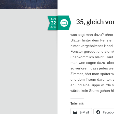
MAI
35, gleich v
22
2013
was sagt man dazu? ohne 
Blätter hinter dem Fenster
hinter vorgehaltener Hand
Fenster geredet und stern
unabkömmlich bleibt. Haut w
man wen sagen dazu. aber d
so verloren, dass jedes we
Zimmer, hört man später w
und dem Traum darunter, 
an und eine Rippe wurde s
würde kein Sturm gehen hi
Teilen mit:
E-Mail
Facebo