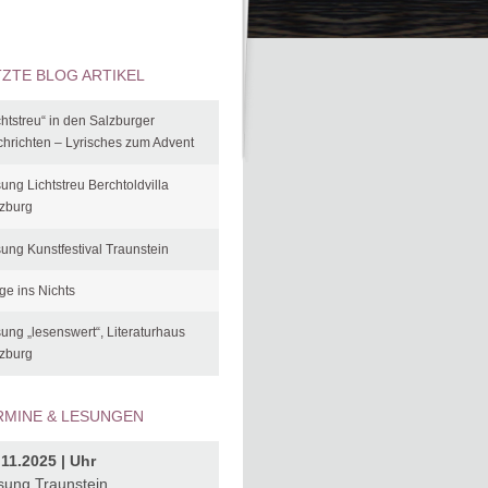
TZTE BLOG ARTIKEL
chtstreu“ in den Salzburger
hrichten – Lyrisches zum Advent
ung Lichtstreu Berchtoldvilla
zburg
ung Kunstfestival Traunstein
ge ins Nichts
ung „lesenswert“, Literaturhaus
zburg
RMINE & LESUNGEN
.11.2025 | Uhr
sung Traunstein