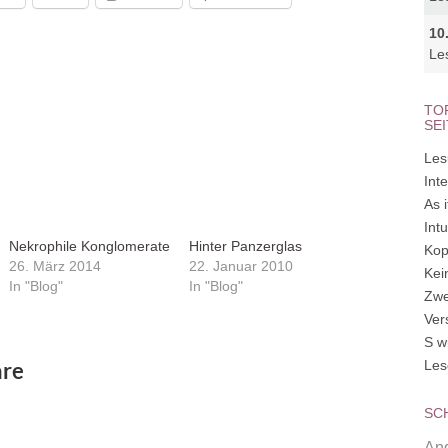
10
Le
TO
SE
Les
Inte
As 
Int
Nekrophile Konglomerate
Hinter Panzerglas
Kop
26. März 2014
22. Januar 2010
Kei
In "Blog"
In "Blog"
Zwe
Ver
S w
Les
re
SC
Ang