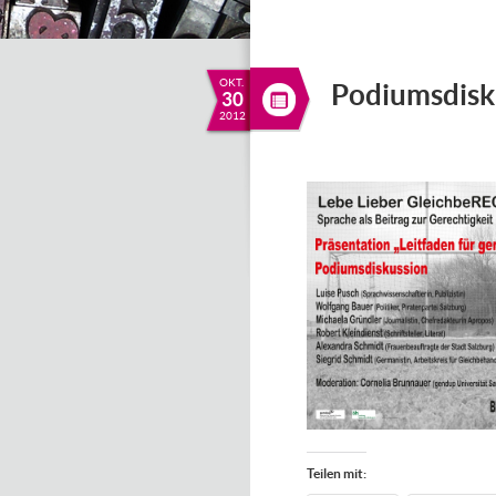
OKT.
Podiumsdisku
30
2012
Teilen mit: