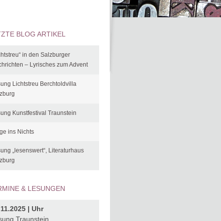
TZTE BLOG ARTIKEL
chtstreu“ in den Salzburger
hrichten – Lyrisches zum Advent
ung Lichtstreu Berchtoldvilla
zburg
ung Kunstfestival Traunstein
ge ins Nichts
ung „lesenswert“, Literaturhaus
zburg
RMINE & LESUNGEN
.11.2025 | Uhr
sung Traunstein