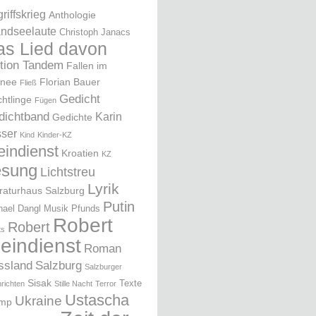
riffskrieg
Anthologie
ndseelaute
Christoph Janacs
as Lied davon
ition Tandem
Fallen im
nee
Florian Bauer
Fließ
Gedicht
chtlinge
Fügen
dichtband
Karin
Gedichte
ser
Kind
Kinder-KZ
eindienst
Kroatien
KZ
esung
Lichtstreu
Lyrik
eraturhaus Salzburg
Putin
hael Dangl
Musik
Pfunds
Robert
Robert
ts
leindienst
Roman
ssland
Salzburg
Salzburger
Sisak
Texte
richten
Stille Nacht
Terror
Ustascha
Ukraine
ump