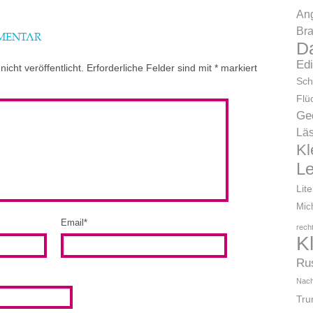
Ang
Bra
MMENTAR
D
Ed
icht veröffentlicht.
Erforderliche Felder sind mit
*
markiert
Sch
Flü
Ge
Läs
Kl
L
Lit
Mic
Email
*
rech
K
Ru
Nach
Tr