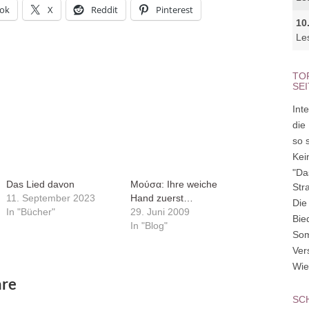
ok
X
Reddit
Pinterest
10
Le
TO
SE
Inte
die
so 
Kei
"Da
Das Lied davon
Μούσα: Ihre weiche
Str
11. September 2023
Hand zuerst…
Die
In "Bücher"
29. Juni 2009
Bie
In "Blog"
So
Ver
Wie
re
SC