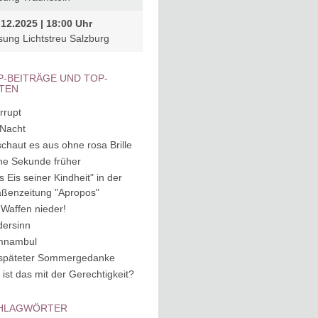
.12.2025 | 18:00 Uhr
sung Lichtstreu Salzburg
P-BEITRÄGE UND TOP-
ITEN
rrupt
 Nacht
schaut es aus ohne rosa Brille
ne Sekunde früher
s Eis seiner Kindheit" in der
aßenzeitung "Apropos"
 Waffen nieder!
dersinn
mnambul
späteter Sommergedanke
 ist das mit der Gerechtigkeit?
HLAGWÖRTER