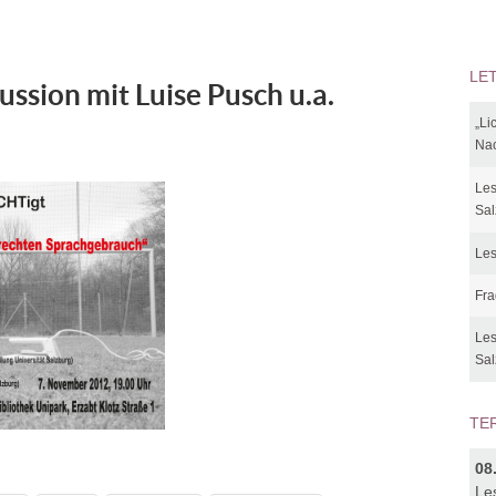
LE
ssion mit Luise Pusch u.a.
„Li
Nac
Les
Sal
Les
Fra
Les
Sal
TE
08
Le