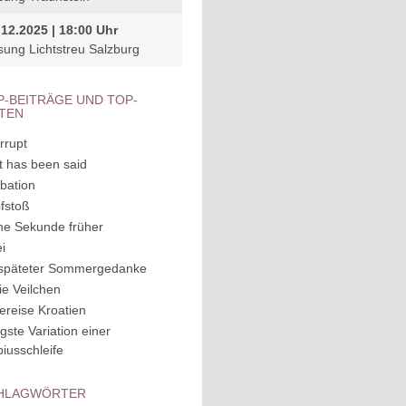
.12.2025 | 18:00 Uhr
sung Lichtstreu Salzburg
P-BEITRÄGE UND TOP-
ITEN
rrupt
it has been said
ubation
fstoß
ne Sekunde früher
i
späteter Sommergedanke
ie Veilchen
ereise Kroatien
igste Variation einer
iusschleife
HLAGWÖRTER