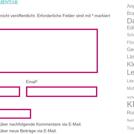
MMENTAR
Ang
Bra
icht veröffentlicht.
Erforderliche Felder sind mit
*
markiert
D
Ed
Sch
Flü
Ge
Läs
Kl
L
Lit
Email
*
Mic
rech
K
Ru
Nach
 über nachfolgende Kommentare via E-Mail.
Tr
über neue Beiträge via E-Mail.