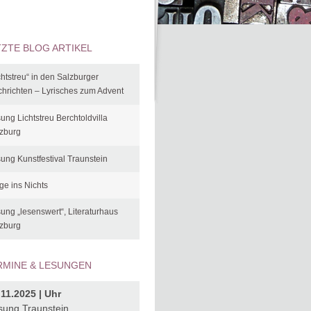
TZTE BLOG ARTIKEL
chtstreu“ in den Salzburger
hrichten – Lyrisches zum Advent
ung Lichtstreu Berchtoldvilla
zburg
ung Kunstfestival Traunstein
ge ins Nichts
ung „lesenswert“, Literaturhaus
zburg
RMINE & LESUNGEN
.11.2025 | Uhr
sung Traunstein