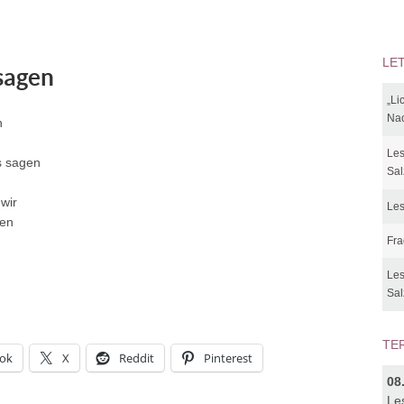
LE
sagen
„Li
Nac
n
Les
ts sagen
Sal
wir
Les
gen
Fra
Les
Sal
TE
ok
X
Reddit
Pinterest
08
Le