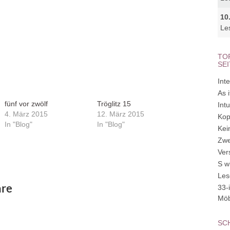
10
Le
TO
SE
Inte
As 
fünf vor zwölf
Tröglitz 15
Int
4. März 2015
12. März 2015
Kop
In "Blog"
In "Blog"
Kei
Zwe
Ver
S w
Les
re
33-
Möb
SC