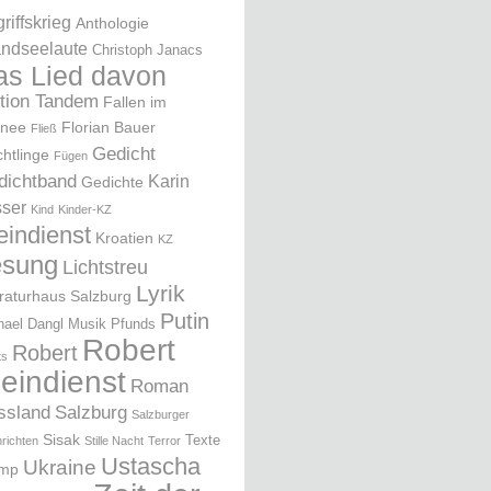
riffskrieg
Anthologie
ndseelaute
Christoph Janacs
as Lied davon
ition Tandem
Fallen im
nee
Florian Bauer
Fließ
Gedicht
chtlinge
Fügen
dichtband
Karin
Gedichte
ser
Kind
Kinder-KZ
eindienst
Kroatien
KZ
esung
Lichtstreu
Lyrik
eraturhaus Salzburg
Putin
hael Dangl
Musik
Pfunds
Robert
Robert
ts
leindienst
Roman
ssland
Salzburg
Salzburger
Sisak
Texte
richten
Stille Nacht
Terror
Ustascha
Ukraine
ump