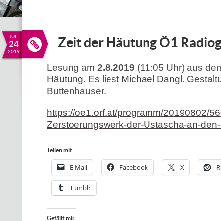
JULI
Zeit der Häutung Ö1 Radio
24
2019
Lesung am
2.8.2019
(11:05 Uhr) aus d
Häutung
. Es liest
Michael Dangl
. Gestalt
Buttenhauser.
https://oe1.orf.at/programm/20190802/5
Zerstoerungswerk-der-Ustascha-an-den-
Teilen mit:
E-Mail
Facebook
X
R
Tumblr
Gefällt mir: