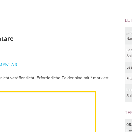
LE
„Li
tare
Nac
Les
Sal
MMENTAR
Les
icht veröffentlicht.
Erforderliche Felder sind mit
*
markiert
Fra
Les
Sal
TE
08
Le