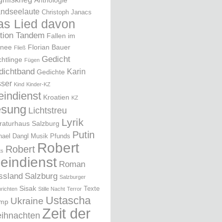
Anthologie
ndseelaute
Christoph Janacs
as Lied davon
ition Tandem
Fallen im
nee
Florian Bauer
Fließ
Gedicht
chtlinge
Fügen
dichtband
Karin
Gedichte
ser
Kind
Kinder-KZ
eindienst
Kroatien
KZ
esung
Lichtstreu
Lyrik
eraturhaus Salzburg
Putin
hael Dangl
Musik
Pfunds
Robert
Robert
ts
leindienst
Roman
ssland
Salzburg
Salzburger
Sisak
Texte
richten
Stille Nacht
Terror
Ustascha
Ukraine
ump
Zeit der
ihnachten