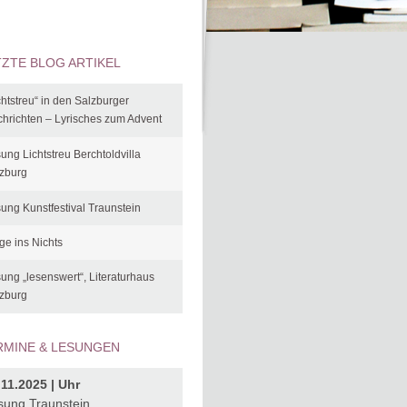
TZTE BLOG ARTIKEL
chtstreu“ in den Salzburger
hrichten – Lyrisches zum Advent
ung Lichtstreu Berchtoldvilla
zburg
ung Kunstfestival Traunstein
ge ins Nichts
ung „lesenswert“, Literaturhaus
zburg
RMINE & LESUNGEN
.11.2025 | Uhr
sung Traunstein