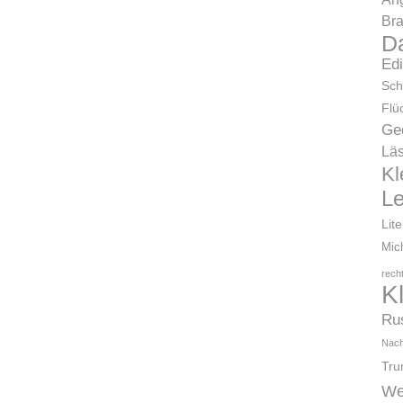
Bra
D
Ed
Sch
Flü
Ge
Läs
Kl
L
Lit
Mic
rech
K
Ru
Nach
Tr
We