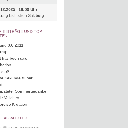
.12.2025 | 18:00 Uhr
sung Lichtstreu Salzburg
P-BEITRÄGE UND TOP-
ITEN
ung 8.6.2011
rrupt
it has been said
ubation
fstoß
ne Sekunde früher
i
späteter Sommergedanke
ie Veilchen
ereise Kroatien
HLAGWÖRTER
riffskrieg