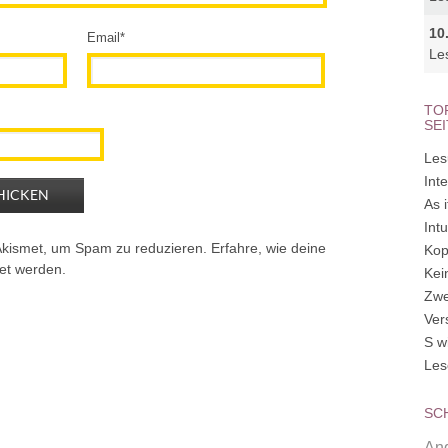
10
Email
*
Le
TO
SE
Les
Inte
As 
Int
Akismet, um Spam zu reduzieren.
Erfahre, wie deine
Kop
et werden.
Kei
Zwe
Ver
S w
Les
SC
Ang