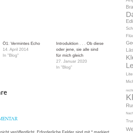
Bra
D
Ed
Sch
Flü
Ge
Ö1: Vermintes Echo
Introduktion . . . Ob diese
14. April 2014
oder jene, sie alle sind
Läs
In "Blog"
für mich gleich
Kl
27. Januar 2020
L
In "Blog"
Lit
Mic
re
rech
K
Ru
Nach
MMENTAR
Tr
We
icht veröffentlicht.
Erforderliche Felder sind mit
*
markiert