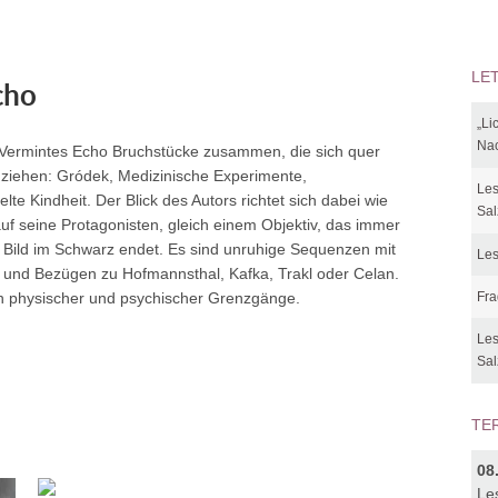
LE
cho
„Li
Nac
n Vermintes Echo Bruchstücke zusammen, die sich quer
 ziehen: Gródek, Medizinische Experimente,
Les
te Kindheit. Der Blick des Autors richtet sich dabei wie
Sal
uf seine Protagonisten, gleich einem Objektiv, das immer
 Bild im Schwarz endet. Es sind unruhige Sequenzen mit
Les
d Bezügen zu Hofmannsthal, Kafka, Trakl oder Celan.
n physischer und psychischer Grenzgänge.
Fra
Les
Sal
TE
08
Le