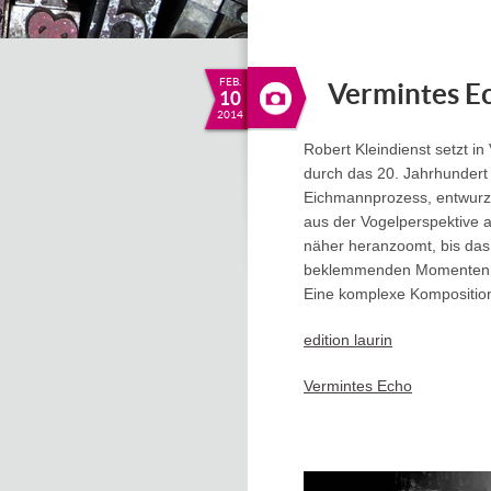
FEB.
Vermintes E
10
2014
Robert Kleindienst setzt i
durch das 20. Jahrhundert
Eichmannprozess, entwurzel
aus der Vogelperspektive a
näher heranzoomt, bis das
beklemmenden Momenten un
Eine komplexe Kompositio
edition laurin
Vermintes Echo