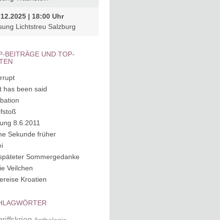
.12.2025 | 18:00 Uhr
sung Lichtstreu Salzburg
P-BEITRÄGE UND TOP-
ITEN
rrupt
it has been said
ubation
fstoß
ung 8.6.2011
ne Sekunde früher
i
späteter Sommergedanke
ie Veilchen
ereise Kroatien
HLAGWÖRTER
riffskrieg