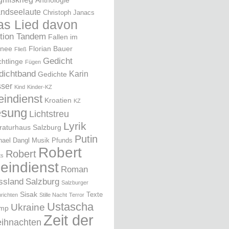
Anthologie
ndseelaute
Christoph Janacs
as Lied davon
ition Tandem
Fallen im
nee
Florian Bauer
Fließ
Gedicht
chtlinge
Fügen
dichtband
Karin
Gedichte
ser
Kind
Kinder-KZ
eindienst
Kroatien
KZ
esung
Lichtstreu
Lyrik
eraturhaus Salzburg
Putin
hael Dangl
Musik
Pfunds
Robert
Robert
ts
leindienst
Roman
ssland
Salzburg
Salzburger
Sisak
Texte
richten
Stille Nacht
Terror
Ustascha
Ukraine
ump
Zeit der
ihnachten