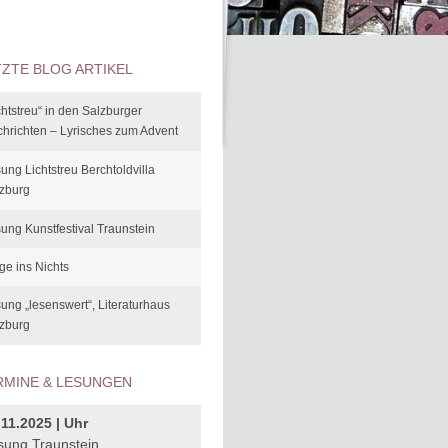
TZTE BLOG ARTIKEL
chtstreu“ in den Salzburger
hrichten – Lyrisches zum Advent
ung Lichtstreu Berchtoldvilla
zburg
ung Kunstfestival Traunstein
ge ins Nichts
ung „lesenswert“, Literaturhaus
zburg
RMINE & LESUNGEN
.11.2025 | Uhr
sung Traunstein