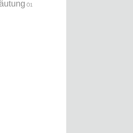
äutung
Ö1