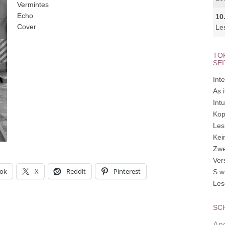
10
Le
TO
SE
Inte
As 
Int
Kop
Les
Kei
Zwe
Ver
ok
X
Reddit
Pinterest
S w
Les
SC
Ang