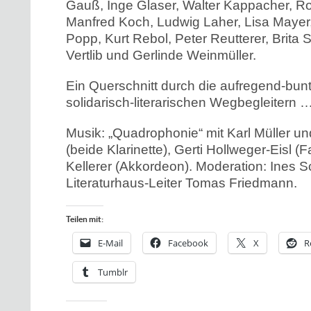
Gauß, Inge Glaser, Walter Kappacher, Rob
Manfred Koch, Ludwig Laher, Lisa Mayer, 
Popp, Kurt Rebol, Peter Reutterer, Brita 
Vertlib und Gerlinde Weinmüller.
Ein Querschnitt durch die aufregend-bun
solidarisch-literarischen Wegbegleitern 
Musik: „Quadrophonie“ mit Karl Müller u
(beide Klarinette), Gerti Hollweger-Eisl (
Kellerer (Akkordeon). Moderation: Ines 
Literaturhaus-Leiter Tomas Friedmann.
Teilen mit:
E-Mail
Facebook
X
R
Tumblr