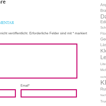
re
Ang
Bra
D
Ed
MMENTAR
Sch
icht veröffentlicht.
Erforderliche Felder sind mit
*
markiert
Flü
Ge
Läs
Kl
L
Lit
Mic
rech
K
Email
*
Ru
Nach
Tr