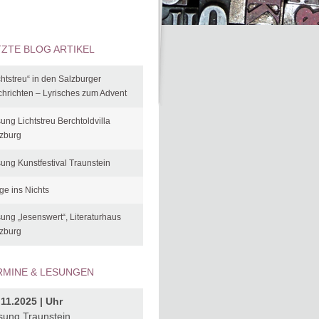
TZTE BLOG ARTIKEL
chtstreu“ in den Salzburger
hrichten – Lyrisches zum Advent
ung Lichtstreu Berchtoldvilla
zburg
ung Kunstfestival Traunstein
ge ins Nichts
ung „lesenswert“, Literaturhaus
zburg
RMINE & LESUNGEN
.11.2025 | Uhr
sung Traunstein