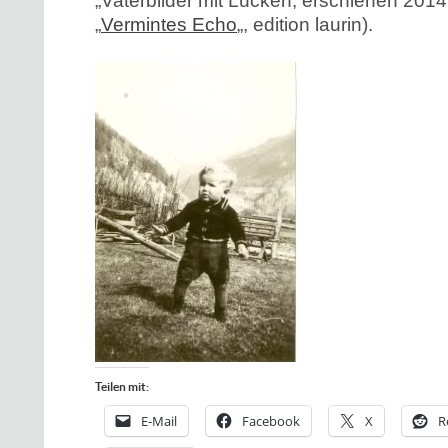
„Vaterbilder mit Lücken, erschienen 201
„
Vermintes Echo
„, edition laurin).
Teilen mit:
E-Mail
Facebook
X
R